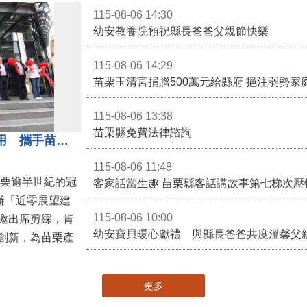
115-08-06 14:30
幼安教養院預祝縣長爸爸父親節快樂
115-08-06 14:29
苗栗玉清宮捐贈500萬元給縣府 挹注弱勢
115-08-06 13:38
苗栗縣免費法律諮詢
冠軍建材「近零展望建材館」啟用 攜手苗栗邁向低碳建築新未來
115-08-06 11:48
苗栗逾半世紀的冠
客家話當生趣 苗栗縣客話講故事第七梯次壓
舉辦「近零展望建
115-08-06 10:00
邀出席剪綵，肯
幼安寶貝暖心獻禮 與縣長爸爸共度溫馨父
創新，為苗栗產
更多