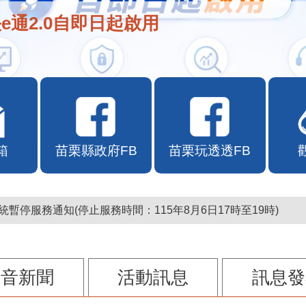
e通2.0自即日起啟用
箱
苗栗縣政府FB
苗栗玩透透FB
暫停服務通知(停止服務時間：115年8月6日17時至19時)
影音新聞
活動訊息
訊息發