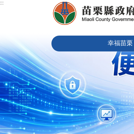
:::
跳到主要內容區塊
:::
幸福苗栗