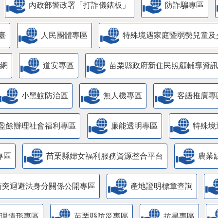
內政部警政署「打詐儀錶板」
防詐騙專區
臺
人民團體專區
特殊境遇家庭暨弱勢兒童及
網
道安專區
苗栗縣政府新住民照顧輔導資訊
小黑蚊防治區
無人機專區
客語推廣專
盈餘辦理社會福利專區
廉能透明專區
特殊境
專區
苗栗縣婦女福利服務資源整合平台
農業
衝突迴避法身分關係公開專區
產地證明標章查詢
管理情形專區
苗栗縣防災專區
抗旱專區