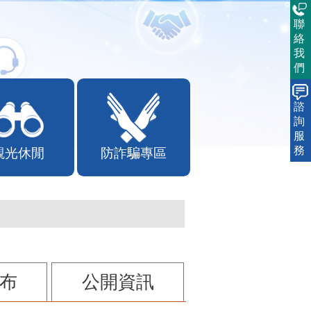
聯
絡
我
們
諮
詢
服
務
觀光休閒
防詐騙專區
布
公開資訊