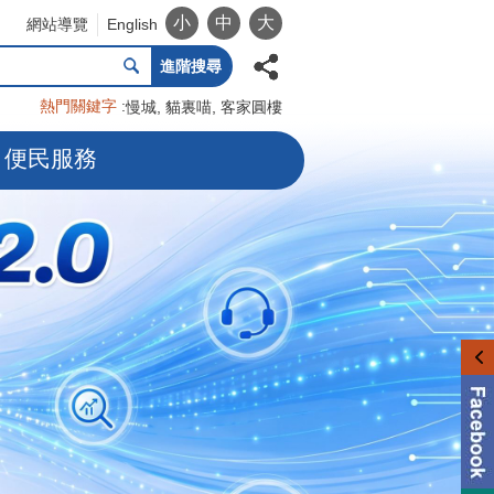
小
中
大
網站導覽
English
進階搜尋
熱門關鍵字
慢城
貓裏喵
客家圓樓
便民服務