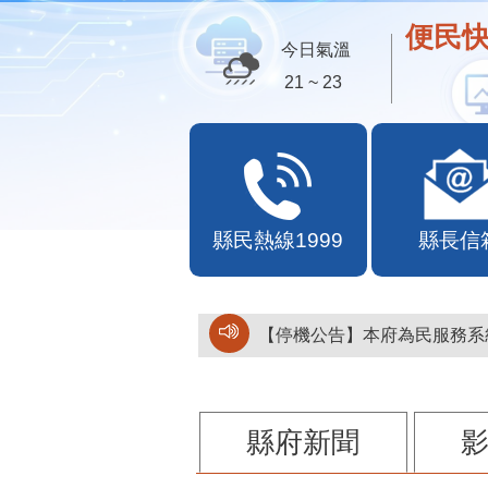
便民快
今日氣溫
30 ~ 33
縣民熱線1999
縣長信
【停機公告】本府為民服務系統
縣府新聞