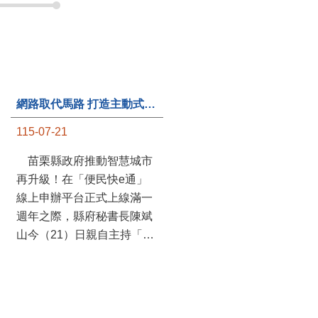
網路取代馬路 打造主動式數位便民服務 苗栗便民快e通 2.0智慧升級啟用
第235處關懷據點揭牌運作 縣長宣布共餐補助將加碼到1萬元
115-07-21
115-07-20
苗栗縣政府推動智慧城市
苗栗縣政府攜手牧田家庭
再升級！在「便民快e通」
關懷協會，在頭屋鄉設立的
線上申辦平台正式上線滿一
社區照顧關懷據點20日揭牌
週年之際，縣府秘書長陳斌
運作，這是鄉內第6個、全
山今（21）日親自主持「便
縣第235處的據點；縣長鍾
民快e通 2.0 啟用記者會」，
東錦在主持揭牌儀式推進據
宣布系統全面升級。數位發
點總數的同時，也宣布年底
展部資料創新司陳怡君副司
前可望將共餐補助直接調高
長蒞臨指導，共同表示對地
到每個月1萬元，另促鄉鎮