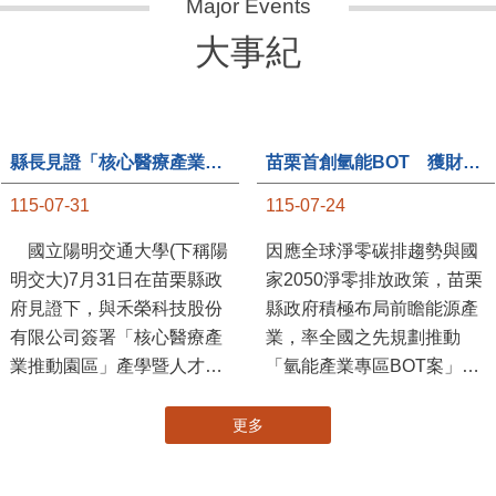
大事紀
縣長見證「核心醫療產業推動園區」產學合作簽約儀式
苗栗首創氫能BOT 獲財政部「突破之翼」肯定
115-07-31
115-07-24
國立陽明交通大學(下稱陽
因應全球淨零碳排趨勢與國
明交大)7月31日在苗栗縣政
家2050淨零排放政策，苗栗
府見證下，與禾榮科技股份
縣政府積極布局前瞻能源產
有限公司簽署「核心醫療產
業，率全國之先規劃推動
業推動園區」產學暨人才培
「氫能產業專區BOT案」，
育合作備忘錄，為苗栗產業
透過促進民間參與公共建設
升級注入新動能，會中，縣
（BOT）模式，引進民間資
長提到醫療園區、高鐵周邊
金、技術與營運能量，打造
土地規劃，期許攜手各界共
全國首座以氫能產業為核心