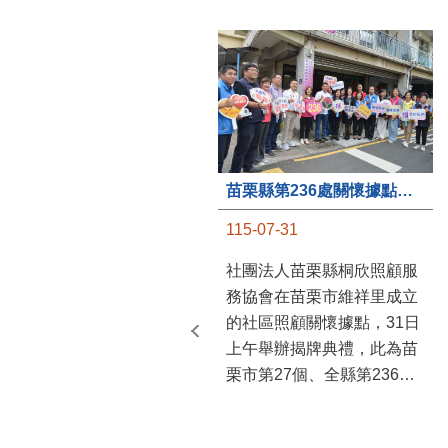
苗栗縣第236處關懷據點在苗栗市維祥里揭牌
115-07-31
社團法人苗栗縣桐欣照顧服
務協會在苗栗市維祥里成立
的社區照顧關懷據點，31日
上午舉辦揭牌典禮，此為苗
栗市第27個、全縣第236處
的據點。苗栗縣長鍾東錦上
午主持揭牌儀式，頒發15萬