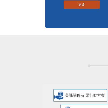
更多
美課關稅-苗栗行動方案