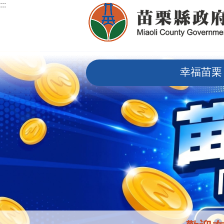
:::
跳到主要內容區塊
:::
幸福苗栗