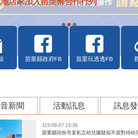
在地店家加入苗栗幣合作行列
箱
苗栗縣政府FB
苗栗玩透透FB
影音新聞
活動訊息
訊息發
115-08-07 15:36
苗栗縣頭份市某私立幼兒園疑似不當對待幼