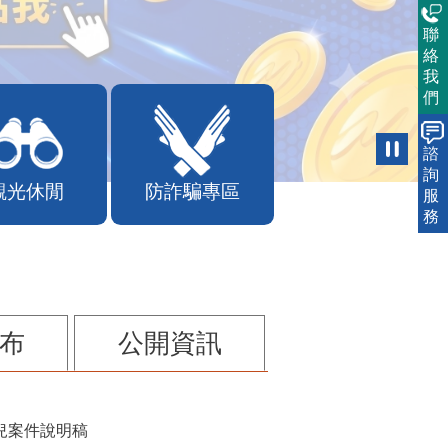
聯
絡
我
們
諮
詢
觀光休閒
防詐騙專區
服
務
布
公開資訊
兒案件說明稿