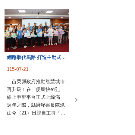
第235處關懷據點揭牌運作 縣長宣布共餐補助將加碼到1萬元
網路取代馬路 打造主動式數位便民服務 苗栗便民快e通 2.0智慧升級啟用
115-07-20
115-07-21
苗栗縣政府攜手牧田家庭
苗栗縣政府推動智慧城市
關懷協會，在頭屋鄉設立的
再升級！在「便民快e通」
社區照顧關懷據點20日揭牌
線上申辦平台正式上線滿一
運作，這是鄉內第6個、全
週年之際，縣府秘書長陳斌
縣第235處的據點；縣長鍾
山今（21）日親自主持「便
東錦在主持揭牌儀式推進據
民快e通 2.0 啟用記者會」，
點總數的同時，也宣布年底
宣布系統全面升級。數位發
前可望將共餐補助直接調高