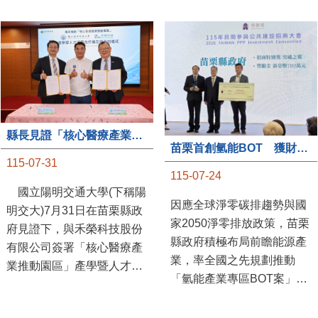
縣長見證「核心醫療產業推動園區」產學合作簽約儀式
苗栗首創氫能BOT 獲財政部「突破之翼」肯定
115-07-31
115-07-24
國立陽明交通大學(下稱陽
因應全球淨零碳排趨勢與國
明交大)7月31日在苗栗縣政
家2050淨零排放政策，苗栗
府見證下，與禾榮科技股份
縣政府積極布局前瞻能源產
有限公司簽署「核心醫療產
業，率全國之先規劃推動
業推動園區」產學暨人才培
「氫能產業專區BOT案」，
育合作備忘錄，為苗栗產業
透過促進民間參與公共建設
升級注入新動能，會中，縣
（BOT）模式，引進民間資