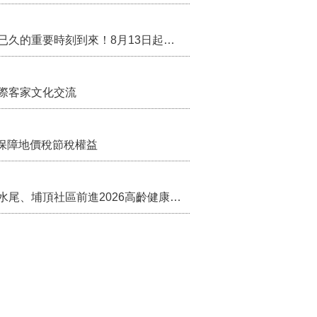
行政院核定西拉雅族為平埔原住民族群 盼望已久的重要時刻到來！8月13日起受理民族成員名冊登記
際客家文化交流
保障地價稅節稅權益
苗栗農村綠色照顧成果登上全國舞台！ 後龍水尾、埔頂社區前進2026高齡健康產業博覽會