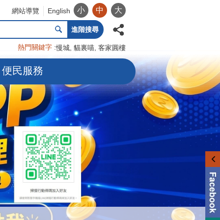
小
中
大
網站導覽
English
進階搜尋
熱門關鍵字
慢城
貓裏喵
客家圓樓
便民服務