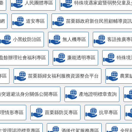
臺
人民團體專區
特殊境遇家庭暨弱勢兒童及
網
道安專區
苗栗縣政府新住民照顧輔導資訊
小黑蚊防治區
無人機專區
客語推廣專
盈餘辦理社會福利專區
廉能透明專區
特殊境
專區
苗栗縣婦女福利服務資源整合平台
農業
衝突迴避法身分關係公開專區
產地證明標章查詢
管理情形專區
苗栗縣防災專區
抗旱專區
主管理認證標章專區
酒後代駕服務專區
全民