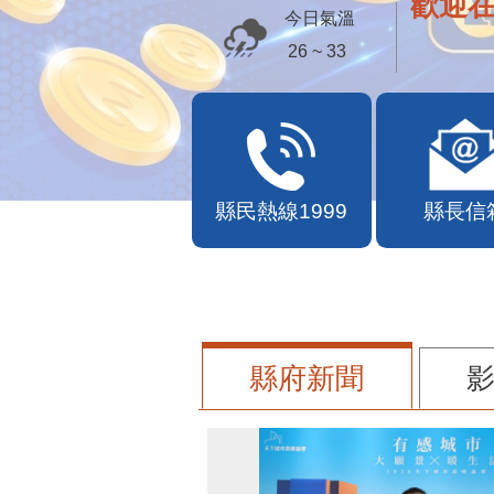
歡迎
今日氣溫
26 ~ 33
縣民熱線1999
縣長信
縣府新聞