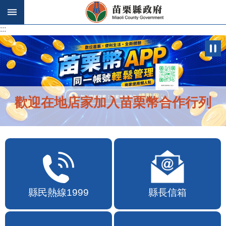
跳到主要內容區塊
:::
:::
歡迎在地店家加入苗栗幣合作行列
縣民熱線1999
縣長信箱