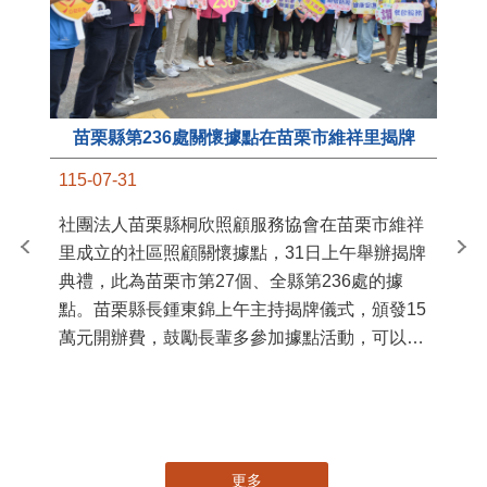
苗栗縣第236處關懷據點在苗栗市維祥里揭牌
11
115-07-31
國
社團法人苗栗縣桐欣照顧服務協會在苗栗市維祥
苗
里成立的社區照顧關懷據點，31日上午舉辦揭牌
署
典禮，此為苗栗市第27個、全縣第236處的據
作
點。苗栗縣長鍾東錦上午主持揭牌儀式，頒發15
縣
萬元開辦費，鼓勵長輩多參加據點活動，可以更
手
加健康、長壽。 坐落於苗栗市維祥里光華街89
號的社區照顧關懷據點，今 ...
更多