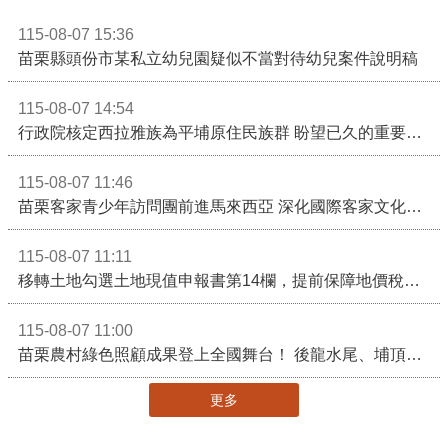
115-08-07 15:36
苗栗縣頭份市某私立幼兒園疑似不當對待幼兒案件說明稿
115-08-07 14:54
行政院核定西拉雅族為平埔原住民族群 盼望已久的重要時刻到來！8月13日起受理民族成員名冊登記
115-08-07 11:46
苗栗客家青少年訪問團前進馬來西亞 深化國際客家文化交流
115-08-07 11:11
移轉土地勾選土地現值申報書第14欄，提前保障地價稅節稅權益
115-08-07 11:00
苗栗農村綠色照顧成果登上全國舞台！ 後龍水尾、埔頂社區前進2026高齡健康產業博覽會
更多