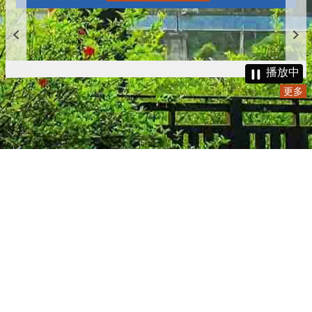
播放中
更多
:::
更新日期
115-08-07
瀏覽人次
4783890
版權所有 © 苗栗縣政府 Copyright 2019 Miaoli County Government
All rights reserved.
36001 苗栗市縣府路100號(第一辦公大樓)、36046 苗栗市府前路1號
(第二辦公大樓) 電話:1999(限苗栗縣內撥打), 037-322150(外縣市)
服務時間：上午8:00~12:00、13:00~17:00（彈性上班時間：上午
8:00~8:30）