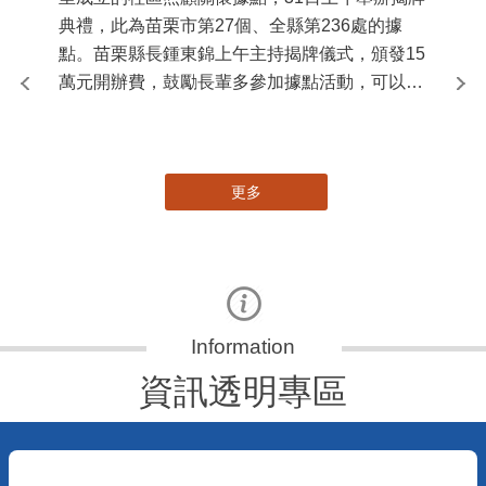
典禮，此為苗栗市第27個、全縣第236處的據
署
點。苗栗縣長鍾東錦上午主持揭牌儀式，頒發15
作
萬元開辦費，鼓勵長輩多參加據點活動，可以更
縣
加健康、長壽。 坐落於苗栗市維祥里光華街89
手
號的社區照顧關懷據點，今 ...
更多
資訊透明專區