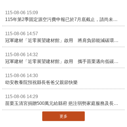
115-08-06 15:09
115年第2季固定源空污費申報已於7月底截止，請尚未申報公私場所儘速完成申繳，以免面臨滯納金及罰鍰!
115-08-06 14:57
冠軍建材「近零展望建材館」啟用 將肩負節能減碳環境教育重任
115-08-06 14:32
冠軍建材「近零展望建材館」啟用 攜手苗栗邁向低碳建築新未來
115-08-06 14:30
幼安教養院預祝縣長爸爸父親節快樂
115-08-06 14:29
苗栗玉清宮捐贈500萬元給縣府 挹注弱勢家庭服務及長照醫療資源
更多