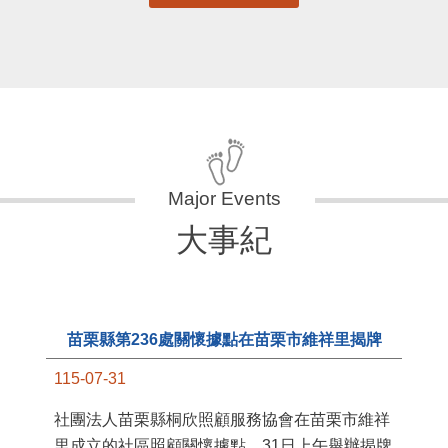
大事紀
苗栗縣第236處關懷據點在苗栗市維祥里揭牌
115-07-31
11
社團法人苗栗縣桐欣照顧服務協會在苗栗市維祥
國
里成立的社區照顧關懷據點，31日上午舉辦揭牌
苗