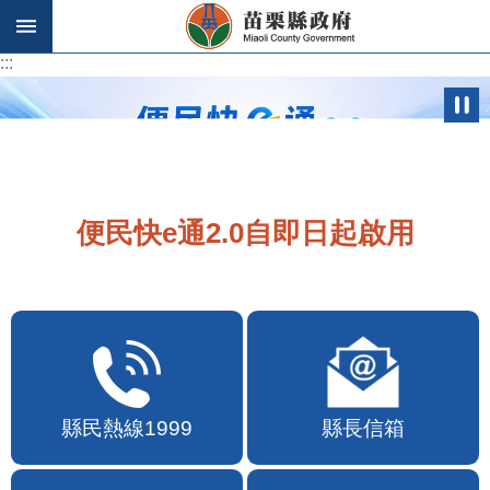
跳到主要內容區塊
:::
:::
便民快e通2.0自即日起啟用
縣民熱線1999
縣長信箱