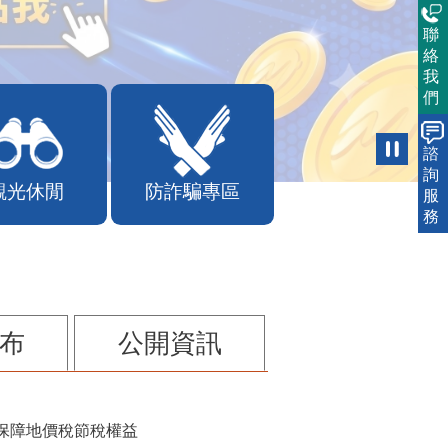
聯
絡
我
們
諮
詢
觀光休閒
防詐騙專區
服
務
布
公開資訊
保障地價稅節稅權益