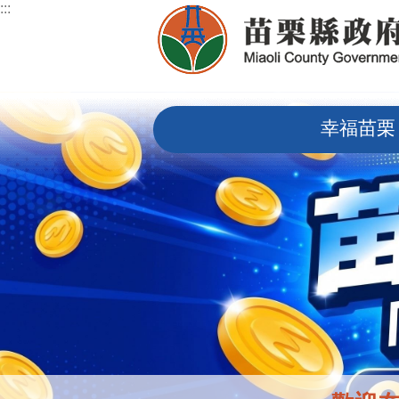
:::
跳到主要內容區塊
:::
幸福苗栗