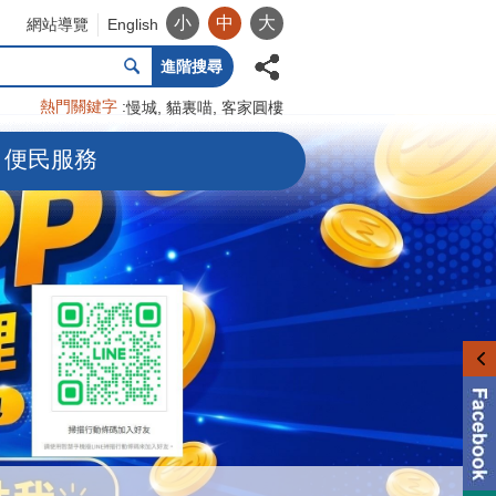
小
中
大
網站導覽
English
進階搜尋
熱門關鍵字
慢城
貓裏喵
客家圓樓
便民服務