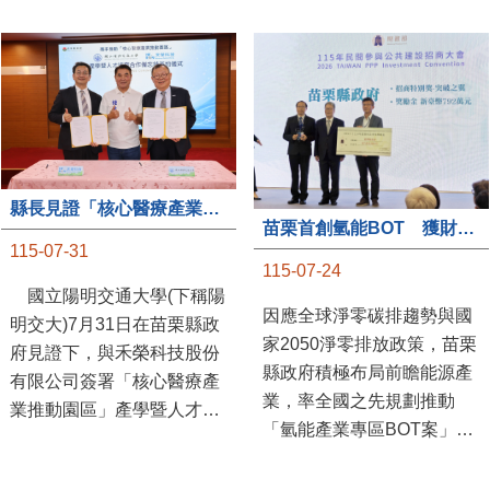
縣長見證「核心醫療產業推動園區」產學合作簽約儀式
苗栗首創氫能BOT 獲財政部「突破之翼」肯定
115-07-31
115-07-24
國立陽明交通大學(下稱陽
因應全球淨零碳排趨勢與國
明交大)7月31日在苗栗縣政
家2050淨零排放政策，苗栗
府見證下，與禾榮科技股份
縣政府積極布局前瞻能源產
有限公司簽署「核心醫療產
業，率全國之先規劃推動
業推動園區」產學暨人才培
「氫能產業專區BOT案」，
育合作備忘錄，為苗栗產業
透過促進民間參與公共建設
升級注入新動能，會中，縣
（BOT）模式，引進民間資