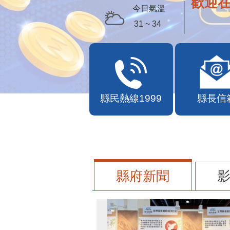
歡迎
今日氣溫
31 ~ 34
縣民熱線1999
縣長信
縣府新聞