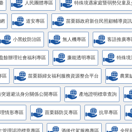
臺
人民團體專區
特殊境遇家庭暨弱勢兒童及
網
道安專區
苗栗縣政府新住民照顧輔導資訊
小黑蚊防治區
無人機專區
客語推廣專
盈餘辦理社會福利專區
廉能透明專區
特殊境
專區
苗栗縣婦女福利服務資源整合平台
農業
衝突迴避法身分關係公開專區
產地證明標章查詢
管理情形專區
苗栗縣防災專區
抗旱專區
主管理認證標章專區
酒後代駕服務專區
全民