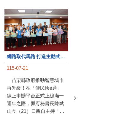
第235處關懷據點揭牌運作 縣長宣布共餐補助將加碼到1萬元
網路取代馬路 打造主動式數位便民服務 苗栗便民快e通 2.0智慧升級啟用
115-07-20
115-07-21
苗栗縣政府攜手牧田家庭
苗栗縣政府推動智慧城市
關懷協會，在頭屋鄉設立的
再升級！在「便民快e通」
社區照顧關懷據點20日揭牌
線上申辦平台正式上線滿一
運作，這是鄉內第6個、全
週年之際，縣府秘書長陳斌
縣第235處的據點；縣長鍾
山今（21）日親自主持「便
東錦在主持揭牌儀式推進據
民快e通 2.0 啟用記者會」，
點總數的同時，也宣布年底
宣布系統全面升級。數位發
前可望將共餐補助直接調高