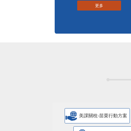
更多
美課關稅-苗栗行動方案