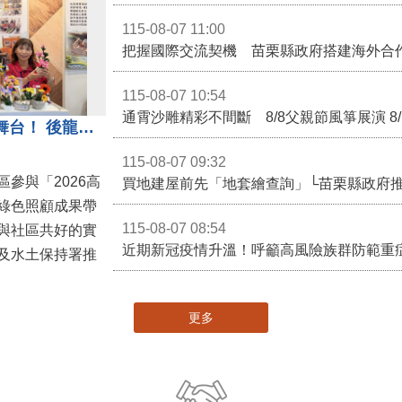
115-08-07 11:00
115-08-07 10:54
通霄沙雕精彩不間斷 8/8父親節風箏展演 8
苗栗農村綠色照顧成果登上全國舞台！ 後龍水尾、埔頂社區前進2026高齡健康產業博覽會
115-08-07 09:32
參與「2026高
買地建屋前先「地套繪查詢」└苗栗縣政府
綠色照顧成果帶
115-08-07 08:54
與社區共好的實
近期新冠疫情升溫！呼籲高風險族群防範重
及水土保持署推
更多