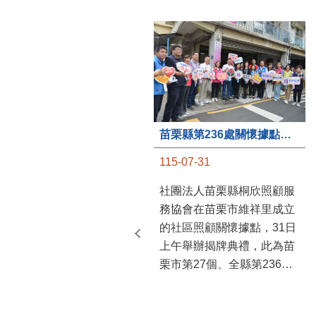
苗栗縣第236處關懷據點在苗栗市維祥里揭牌
115-07-31
社團法人苗栗縣桐欣照顧服
務協會在苗栗市維祥里成立
的社區照顧關懷據點，31日
上午舉辦揭牌典禮，此為苗
栗市第27個、全縣第236處
的據點。苗栗縣長鍾東錦上
午主持揭牌儀式，頒發15萬