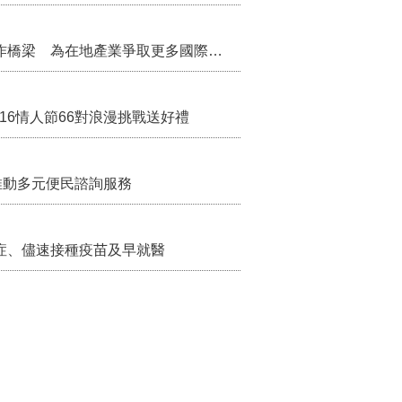
把握國際交流契機 苗栗縣政府搭建海外合作橋梁 為在地產業爭取更多國際市場機會
/16情人節66對浪漫挑戰送好禮
推動多元便民諮詢服務
症、儘速接種疫苗及早就醫