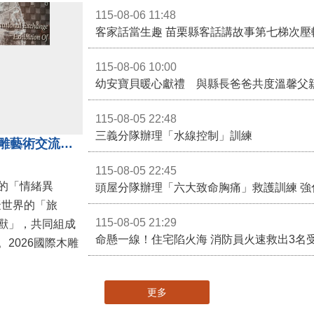
115-08-06 11:48
客家話當生趣 苗栗縣客話講故事第七梯次壓
115-08-06 10:00
幼安寶貝暖心獻禮 與縣長爸爸共度溫馨父
115-08-05 22:48
三義分隊辦理「水線控制」訓練
「鎮展三寶」亮相！2026國際木雕藝術交流展登場 國際木雕競賽得獎入圍名單同步揭曉
115-08-05 22:45
的「情緒異
頭屋分隊辦理「六大致命胸痛」救護訓練 強
擬世界的「旅
115-08-05 21:29
獸」，共同組成
命懸一線！住宅陷火海 消防員火速救出3名
2026國際木雕
更多