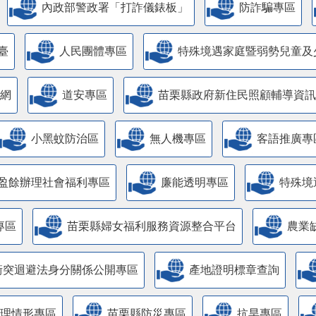
內政部警政署「打詐儀錶板」
防詐騙專區
臺
人民團體專區
特殊境遇家庭暨弱勢兒童及
網
道安專區
苗栗縣政府新住民照顧輔導資訊
小黑蚊防治區
無人機專區
客語推廣專
盈餘辦理社會福利專區
廉能透明專區
特殊境
專區
苗栗縣婦女福利服務資源整合平台
農業
衝突迴避法身分關係公開專區
產地證明標章查詢