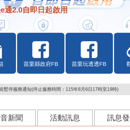
e通2.0自即日起啟用
箱
苗栗縣政府FB
苗栗玩透透FB
暫停服務通知(停止服務時間：115年8月6日17時至19時)
影音新聞
活動訊息
訊息發