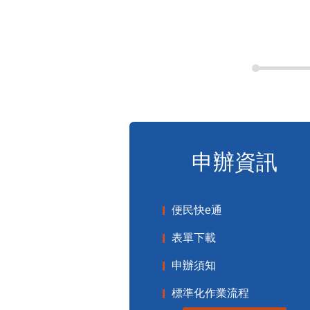
申辦資訊
便民快e通
表單下載