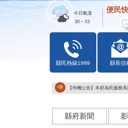
便民快
今日氣溫
30 ~ 33
縣民熱線1999
縣長信
【停機公告】本府為民服務系統
縣府新聞