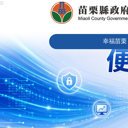
:::
跳到主要內容區塊
:::
幸福苗栗