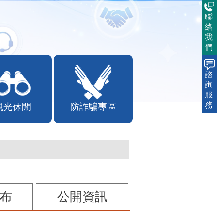
聯
絡
我
們
諮
詢
服
務
觀光休閒
防詐騙專區
布
公開資訊