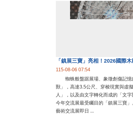
115-08-06 07:54
蜘蛛般盤踞展場、象徵創傷記憶
獸」，高達3.5公尺、穿梭現實與虛
人」，以及由文字轉化而成的「文字
今年交流展最受矚目的「鎮展三寶」。
藝術交流展即日 ...