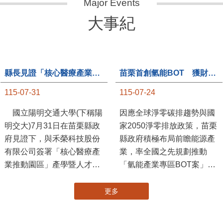
大事紀
縣長見證「核心醫療產業推動園區」產學合作簽約儀式
苗栗首創氫能BOT 獲財政部「突破之翼」肯定
115-07-31
115-07-24
國立陽明交通大學(下稱陽
因應全球淨零碳排趨勢與國
明交大)7月31日在苗栗縣政
家2050淨零排放政策，苗栗
府見證下，與禾榮科技股份
縣政府積極布局前瞻能源產
有限公司簽署「核心醫療產
業，率全國之先規劃推動
業推動園區」產學暨人才培