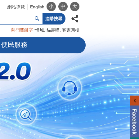
小
中
大
網站導覽
English
進階搜尋
熱門關鍵字
慢城
貓裏喵
客家圓樓
便民服務