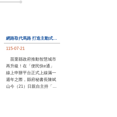
第235處關懷據點揭牌運作 縣長宣布共餐補助將加碼到1萬元
115-07-20
苗栗縣政府攜手牧田家庭
關懷協會，在頭屋鄉設立的
網路取代馬路 打造主動式數位便民服務 苗栗便民快e通 2.0智慧升級啟用
社區照顧關懷據點20日揭牌
115-07-21
運作，這是鄉內第6個、全
縣第235處的據點；縣長鍾
苗栗縣政府推動智慧城市
東錦在主持揭牌儀式推進據
再升級！在「便民快e通」
點總數的同時，也宣布年底
線上申辦平台正式上線滿一
前可望將共餐補助直接調高
週年之際，縣府秘書長陳斌
到每個月1萬元，另促鄉鎮
山今（21）日親自主持「便