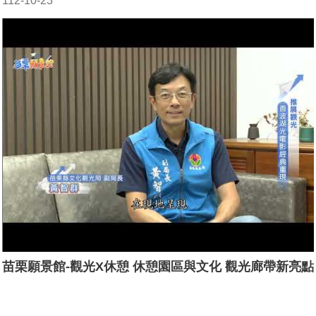
112-10-23
苗栗願景館-觀光X休憩 休憩園區與文化 觀光廊帶新亮點