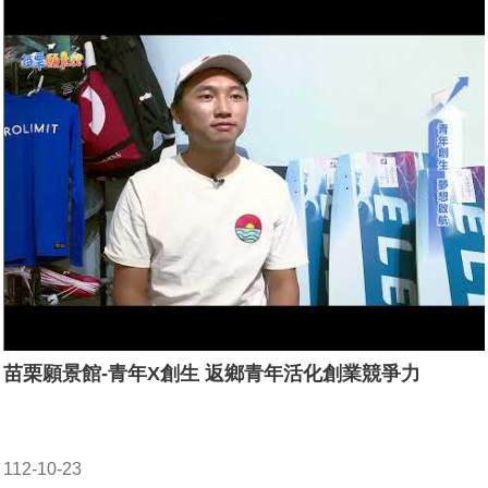
苗栗願景館-青年X創生 返鄉青年活化創業競爭力
112-10-23