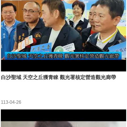
白沙聖域 天空之丘獲青睞 觀光署核定營造觀光廊帶
113-04-26