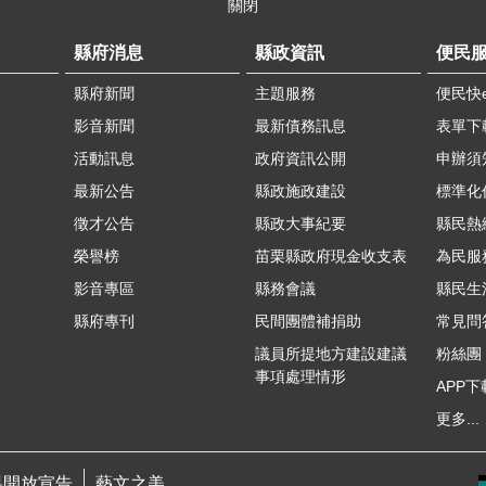
關閉
縣府消息
縣政資訊
便民
縣府新聞
主題服務
便民快
影音新聞
最新債務訊息
表單下
活動訊息
政府資訊公開
申辦須
最新公告
縣政施政建設
標準化
徵才公告
縣政大事紀要
縣民熱線
榮譽榜
苗栗縣政府現金收支表
為民服
影音專區
縣務會議
縣民生
縣府專刊
民間團體補捐助
常見問
議員所提地方建設建議
粉絲團
事項處理情形
APP下
更多...
料開放宣告
藝文之美