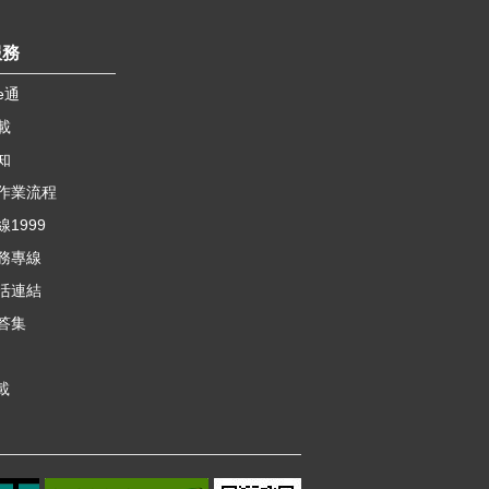
服務
e通
載
知
作業流程
1999
務專線
活連結
答集
載