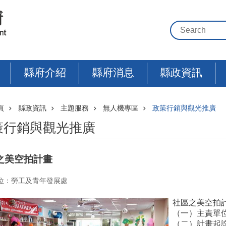
縣府介紹
縣府消息
縣政資訊
頁
縣政資訊
主題服務
無人機專區
政策行銷與觀光推廣
策行銷與觀光推廣
之美空拍計畫
位：勞工及青年發展處
社區之美空拍
（一）主責單
（二）計畫起訖