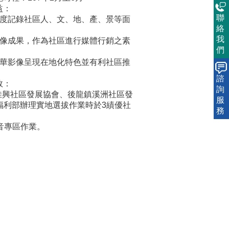
益：
聯
角度記錄社區人、文、地、產、景等面
絡
我
影像成果，作為社區進行媒體行銷之素
們
風華影像呈現在地化特色並有利社區推
諮
效：
詢
佳興社區發展協會、後龍鎮溪洲社區發
服
生福利部辦理實地選拔作業時於3績優社
務
影音專區作業。