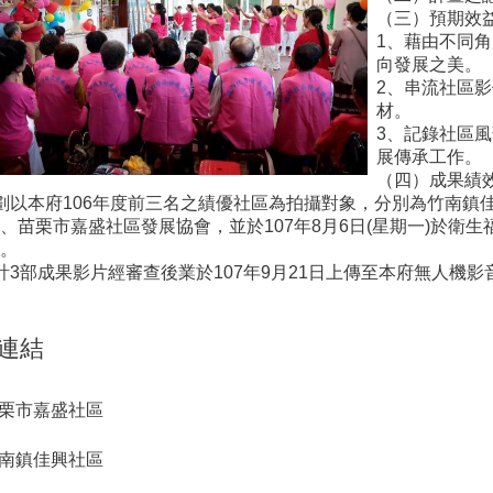
（三）預期效
1、藉由不同
向發展之美。
2、串流社區
材。
3、記錄社區
展傳承工作。
（四）成果績
劃以本府106年度前三名之績優社區為拍攝對象，分別為竹南鎮
、苗栗市嘉盛社區發展協會，並於107年8月6日(星期一)於衛
。
計3部成果影片經審查後業於107年9月21日上傳至本府無人機
連結
栗市嘉盛社區
南鎮佳興社區