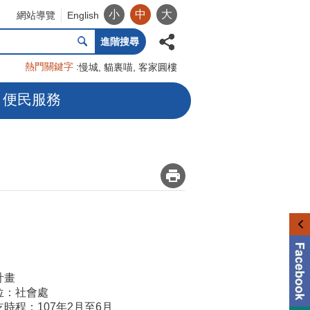
小
中
大
網站導覽
English
進階搜尋
熱門關鍵字
慢城
貓裏喵
客家圓樓
便民服務
_
計畫
位：社會處
時程：107年2月至6月