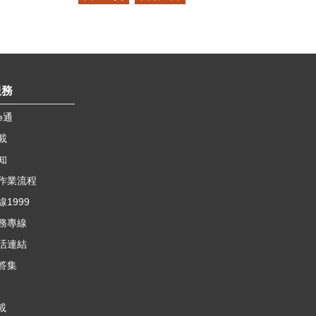
服務
e通
載
知
作業流程
1999
務專線
活連結
答集
載