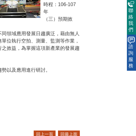
時程：106-107
聯
年
絡
（三）預期效
我
們
不同領域應用發展日趨廣泛，藉由無人
務單位執行空拍、測量、監測等作業，
諮
行之效益，為掌握這項新產業的發展趨
詢
服
務
之趨勢以及應用進行研討。
回上一頁
回最上面