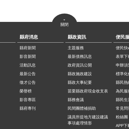
關閉
縣府消息
縣政資訊
便民
縣府新聞
主題服務
便民快
影音新聞
最新債務訊息
表單下
活動訊息
政府資訊公開
申辦須
最新公告
縣政施政建設
標準化
徵才公告
縣政大事紀要
縣民熱線
榮譽榜
苗栗縣政府現金收支表
為民服
影音專區
縣務會議
縣民生
縣府專刊
民間團體補捐助
常見問
議員所提地方建設建議
粉絲團
事項處理情形
APP下