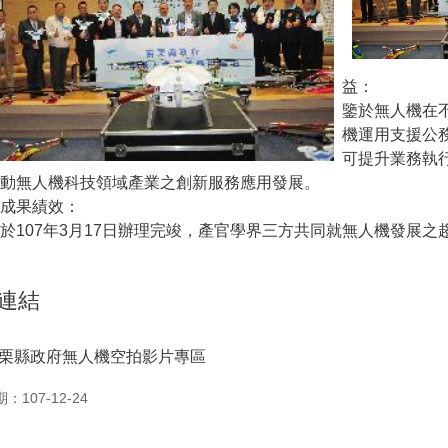
益：
鑒於無人機在
機運用支援公
可提升業務執
推動無人機科技領域產業之創新服務應用發展。
）成果績效：
於107年3月17日辦理完竣，產官學界三方共同就無人機發展
連結
栗縣政府無人機空拍影片專區
：107-12-24