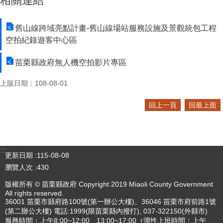
相關連結
舊山線跨域亮點計畫-舊山線場站服務設施及景觀統包工程
空拍紀錄遊客中心區
苗栗縣政府無人機空拍影片專區
上版日期：108-08-01
回上一頁
回最上面
:::
更新日期
115-08-08
瀏覽人次
430
版權所有 © 苗栗縣政府 Copyright 2019 Miaoli County Government
All rights reserved.
36001 苗栗市縣府路100號(第一辦公大樓)、36046 苗栗市府前路1號
(第二辦公大樓) 電話:1999(限苗栗縣內撥打), 037-322150(外縣市)
服務時間：上午8:00~12:00、13:00~17:00（彈性上班時間：上午