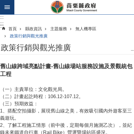
跳到主要內容區塊
:::
:::
:::
首頁
縣政資訊
主題服務
無人機專區
政策行銷與觀光推廣
政策行銷與觀光推廣
_
舊山線跨域亮點計畫-舊山線場站服務設施及景觀統包
工程
（一）主責單位：文化觀光局。
（二）計畫起訖時程：106.12-107.12。
（三）預期效益：
1、搭配空拍攝影，展現舊山線之美，有效吸引國內外遊客至三
義遊玩。
2、了解工程施工情形（前中後，定期每個月施測乙次），並紀
錄未來鐵道自行車（Rail Bike）營運暨場站區盛況。