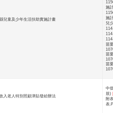
11
施
11
施
縣兒童及少年生活扶助實施計畫
兒少
11
11
11
苗
107
苗
107
苗
107
中
規)
收入老人特別照顧津貼發給辦法
附
表.