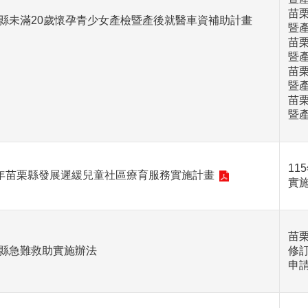
苗栗
縣未滿20歲懷孕青少女產檢暨產後就醫車資補助計畫
暨
苗栗
暨
苗栗
暨
苗栗
暨
1
5年苗栗縣發展遲緩兒童社區療育服務實施計畫
實
苗栗
縣急難救助實施辦法
修訂
申