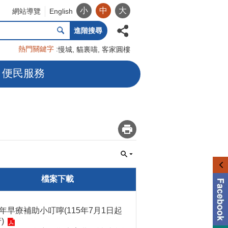
小
中
大
網站導覽
English
進階搜尋
熱門關鍵字
慢城
貓裏喵
客家圓樓
便民服務
_
檔案下載
5年早療補助小叮嚀(115年7月1日起
)