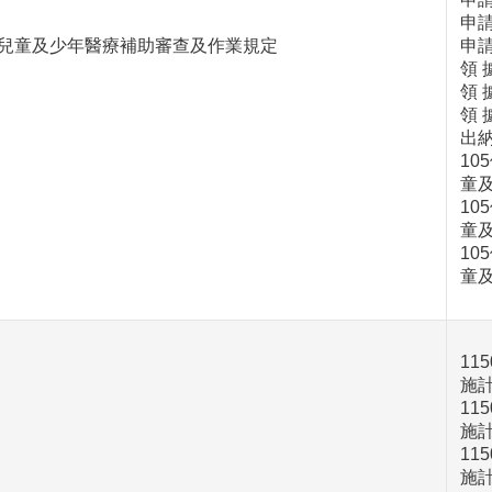
申請
兒童及少年醫療補助審查及作業規定
申請
領 
領 
領 
出
10
童
10
童
10
童
11
施
11
施
11
施