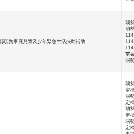
弱
弱
11
縣弱勢家庭兒童及少年緊急生活扶助補助
11
11
苗
弱
弱
定標
弱
定標
弱
定標
弱
定標
申請