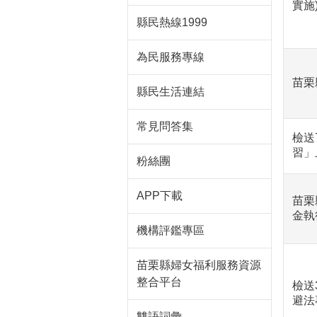
實施
縣民熱線1999
為民服務專線
苗栗
縣民生活連結
常見問答集
檢送
習」
粉絲團
APP下載
苗栗
金執
機構評鑑專區
苗栗縣婦女福利服務資源
整合平台
檢送
避法
雙語詞彙