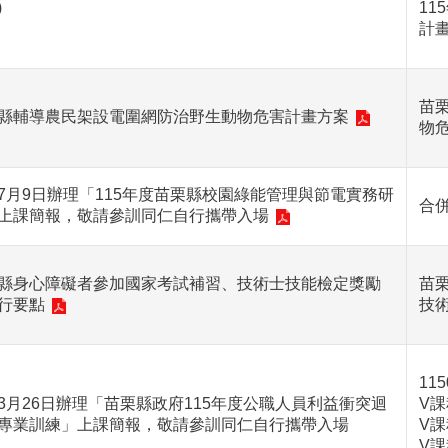
)
1
計畫
苗
縣輔導農民架設電圍網防治野生動物危害計畫方案
物
7月9日辦理「115年度苗栗縣校園綠能管理與節電實務研
合
上課簡報，敬請參訓同仁自行攜帶入場
縣身心障礙者參加國家考試補習、技術士技能檢定獎勵
苗
行要點
技
11
3月26日辦理「苗栗縣政府115年度公職人員利益衝突迴
V課
專業訓練」上課簡報，敬請參訓同仁自行攜帶入場
V課
V課