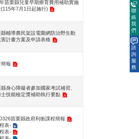
15年苗栗縣兒童早期療育費用補助實施
(115年7月1日起施行)
聯
絡
我
們
栗縣輔導農民架設電圍網防治野生動
危害計畫方案及申請表格
諮
詢
服
併簡報
務
栗縣身心障礙者參加國家考試補習、
術士技能檢定獎補助執行要點
50326苗栗縣政府利衝課程簡報
程表-
程表-
程表-