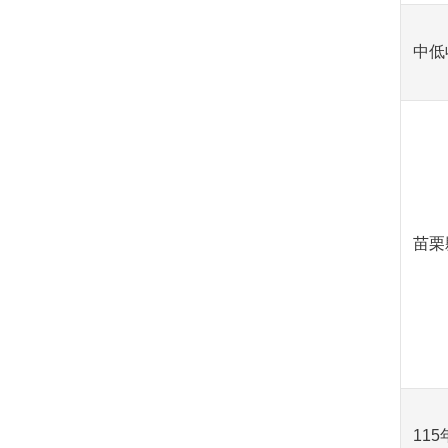
中低
苗栗
11