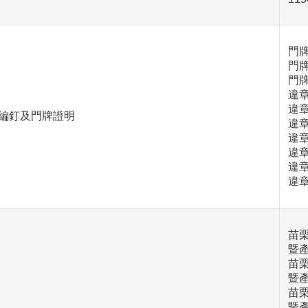
門
門
門
違
違
編釘及門牌證明
違
違
違
違
違
苗栗
暨
苗栗
暨
苗栗
暨