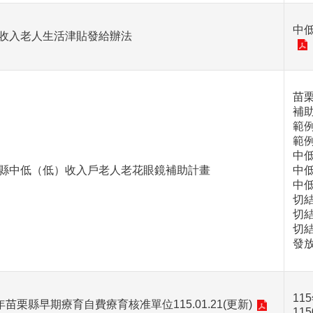
中
收入老人生活津貼發給辦法
苗
補助
範
範
中
縣中低（低）收入戶老人老花眼鏡補助計畫
中
中
切
切
切
發
1
5年苗栗縣早期療育自費療育核准單位115.01.21(更新)
115