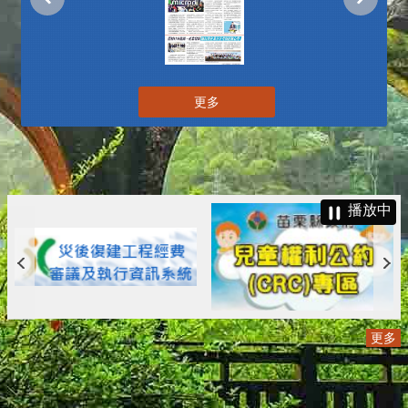
更多
播放中
更多