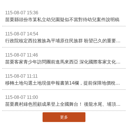
115-08-07 15:36
苗栗縣頭份市某私立幼兒園疑似不當對待幼兒案件說明稿
115-08-07 14:54
行政院核定西拉雅族為平埔原住民族群 盼望已久的重要時刻到來！8月13日起受理民族成員名冊登記
115-08-07 11:46
苗栗客家青少年訪問團前進馬來西亞 深化國際客家文化交流
115-08-07 11:11
移轉土地勾選土地現值申報書第14欄，提前保障地價稅節稅權益
115-08-07 11:00
苗栗農村綠色照顧成果登上全國舞台！ 後龍水尾、埔頂社區前進2026高齡健康產業博覽會
更多