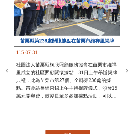
苗栗縣第236處關懷據點在苗栗市維祥里揭牌
11
115-07-31
國
社團法人苗栗縣桐欣照顧服務協會在苗栗市維祥
苗
里成立的社區照顧關懷據點，31日上午舉辦揭牌
署
典禮，此為苗栗市第27個、全縣第236處的據
作
點。苗栗縣長鍾東錦上午主持揭牌儀式，頒發15
縣
萬元開辦費，鼓勵長輩多參加據點活動，可以更
手
加健康、長壽。 坐落於苗栗市維祥里光華街89
號的社區照顧關懷據點，今 ...