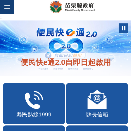
跳到主要內容區塊
:::
:::
便民快e通2.0自即日起啟用
縣民熱線1999
縣長信箱