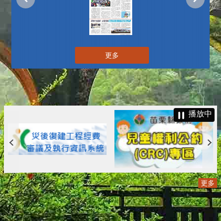
更多
播放中
更多