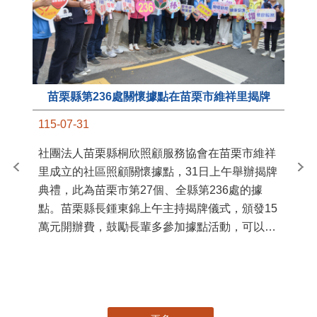
苗栗縣第236處關懷據點在苗栗市維祥里揭牌
11
115-07-31
國
社團法人苗栗縣桐欣照顧服務協會在苗栗市維祥
苗
里成立的社區照顧關懷據點，31日上午舉辦揭牌
署
典禮，此為苗栗市第27個、全縣第236處的據
作
點。苗栗縣長鍾東錦上午主持揭牌儀式，頒發15
縣
萬元開辦費，鼓勵長輩多參加據點活動，可以更
手
加健康、長壽。 坐落於苗栗市維祥里光華街89
號的社區照顧關懷據點，今 ...