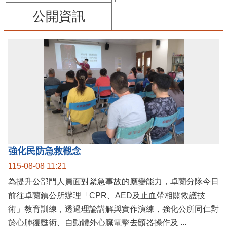
公開資訊
強化民防急救觀念
115-08-08 11:21
為提升公部門人員面對緊急事故的應變能力，卓蘭分隊今日
前往卓蘭鎮公所辦理「CPR、AED及止血帶相關救護技
術」教育訓練，透過理論講解與實作演練，強化公所同仁對
於心肺復甦術、自動體外心臟電擊去顫器操作及 ...