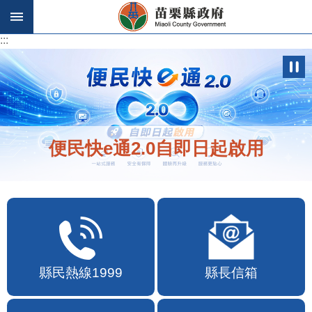
跳到主要內容區塊
:::
:::
便民快e通2.0自即日起啟用
縣民熱線1999
縣長信箱