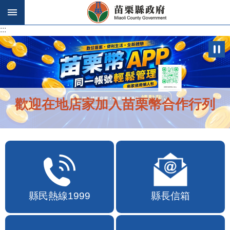
跳到主要內容區塊
:::
:::
歡迎在地店家加入苗栗幣合作行列
縣民熱線1999
縣長信箱