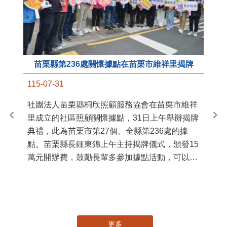
苗栗縣第236處關懷據點在苗栗市維祥里揭牌
11
115-07-31
國
社團法人苗栗縣桐欣照顧服務協會在苗栗市維祥
苗
里成立的社區照顧關懷據點，31日上午舉辦揭牌
署
典禮，此為苗栗市第27個、全縣第236處的據
作
點。苗栗縣長鍾東錦上午主持揭牌儀式，頒發15
縣
萬元開辦費，鼓勵長輩多參加據點活動，可以更
手
加健康、長壽。 坐落於苗栗市維祥里光華街89
號的社區照顧關懷據點，今 ...
更多