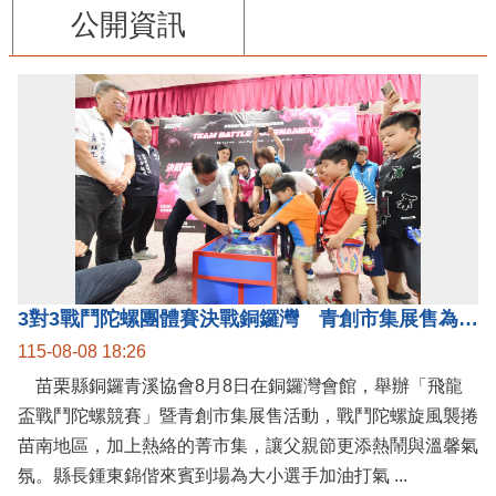
公開資訊
3對3戰鬥陀螺團體賽決戰銅鑼灣 青創市集展售為父親節增添繽紛
115-08-08 18:26
苗栗縣銅鑼青溪協會8月8日在銅鑼灣會館，舉辦「飛龍
盃戰鬥陀螺競賽」暨青創市集展售活動，戰鬥陀螺旋風襲捲
苗南地區，加上熱絡的菁市集，讓父親節更添熱鬧與溫馨氣
氛。縣長鍾東錦偕來賓到場為大小選手加油打氣 ...