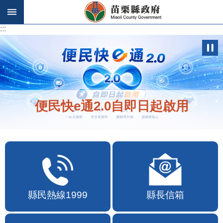
跳到主要內容區塊
:::
:::
歡迎在地店家加入苗栗幣合作行列
縣民熱線1999
縣長信箱