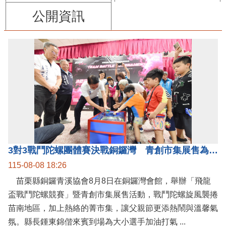
公開資訊
3對3戰鬥陀螺團體賽決戰銅鑼灣 青創市集展售為父親節增添繽紛
115-08-08 18:26
苗栗縣銅鑼青溪協會8月8日在銅鑼灣會館，舉辦「飛龍
盃戰鬥陀螺競賽」暨青創市集展售活動，戰鬥陀螺旋風襲捲
苗南地區，加上熱絡的菁市集，讓父親節更添熱鬧與溫馨氣
氛。縣長鍾東錦偕來賓到場為大小選手加油打氣 ...