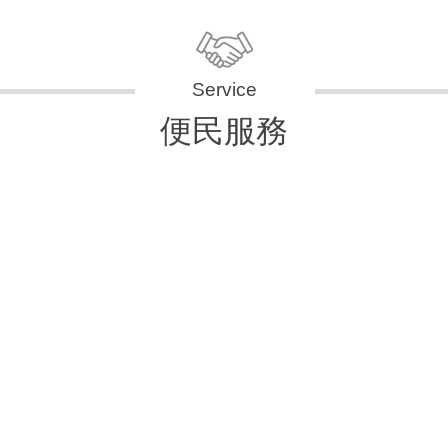
便民服務
申辦資訊
便民快e通
表單下載