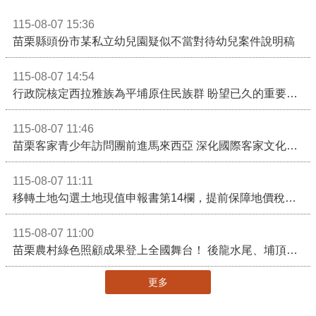
115-08-07 15:36
苗栗縣頭份市某私立幼兒園疑似不當對待幼兒案件說明稿
115-08-07 14:54
行政院核定西拉雅族為平埔原住民族群 盼望已久的重要時刻到來！8月13日起受理民族成員名冊登記
115-08-07 11:46
苗栗客家青少年訪問團前進馬來西亞 深化國際客家文化交流
115-08-07 11:11
移轉土地勾選土地現值申報書第14欄，提前保障地價稅節稅權益
115-08-07 11:00
苗栗農村綠色照顧成果登上全國舞台！ 後龍水尾、埔頂社區前進2026高齡健康產業博覽會
更多