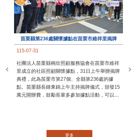
苗栗縣第236處關懷據點在苗栗市維祥里揭牌
11
115-07-31
國
社團法人苗栗縣桐欣照顧服務協會在苗栗市維祥
苗
里成立的社區照顧關懷據點，31日上午舉辦揭牌
署
典禮，此為苗栗市第27個、全縣第236處的據
作
點。苗栗縣長鍾東錦上午主持揭牌儀式，頒發15
縣
萬元開辦費，鼓勵長輩多參加據點活動，可以更
手
加健康、長壽。 坐落於苗栗市維祥里光華街89
號的社區照顧關懷據點，今 ...
更多