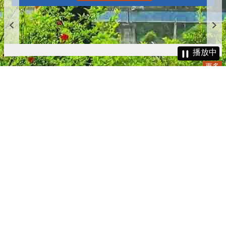
播放中
更多
:::
更新日期
115-08-07
瀏覽人次
4784310
版權所有 © 苗栗縣政府 Copyright 2019 Miaoli County Government
All rights reserved.
36001 苗栗市縣府路100號(第一辦公大樓)、36046 苗栗市府前路1號
(第二辦公大樓) 電話:1999(限苗栗縣內撥打), 037-322150(外縣市)
服務時間：上午8:00~12:00、13:00~17:00（彈性上班時間：上午
8:00~8:30）