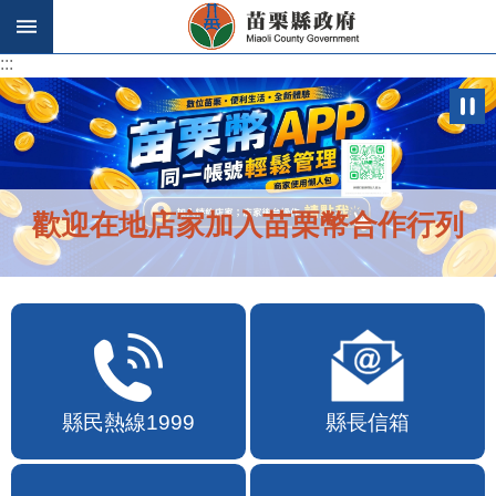
跳到主要內容區塊
:::
:::
歡迎在地店家加入苗栗幣合作行列
縣民熱線1999
縣長信箱