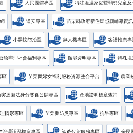
臺
人民團體專區
特殊境遇家庭暨弱勢兒童及
網
道安專區
苗栗縣政府新住民照顧輔導資訊
小黑蚊防治區
無人機專區
客語推廣專
盈餘辦理社會福利專區
廉能透明專區
特殊境
專區
苗栗縣婦女福利服務資源整合平台
農業
衝突迴避法身分關係公開專區
產地證明標章查詢
管理情形專區
苗栗縣防災專區
抗旱專區
主管理認證標章專區
酒後代駕服務專區
全民