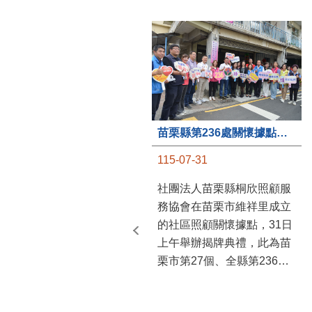
苗栗縣第236處關懷據點在苗栗市維祥里揭牌
115-07-31
社團法人苗栗縣桐欣照顧服
務協會在苗栗市維祥里成立
的社區照顧關懷據點，31日
上午舉辦揭牌典禮，此為苗
栗市第27個、全縣第236處
的據點。苗栗縣長鍾東錦上
午主持揭牌儀式，頒發15萬