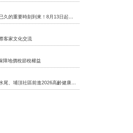
行政院核定西拉雅族為平埔原住民族群 盼望已久的重要時刻到來！8月13日起受理民族成員名冊登記
際客家文化交流
保障地價稅節稅權益
苗栗農村綠色照顧成果登上全國舞台！ 後龍水尾、埔頂社區前進2026高齡健康產業博覽會