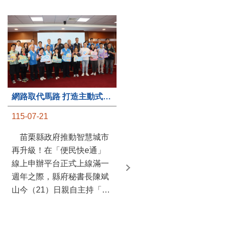
第235處關懷據點揭牌運作 縣長宣布共餐補助將加碼到1萬元
網路取代馬路 打造主動式數位便民服務 苗栗便民快e通 2.0智慧升級啟用
115-07-20
115-07-21
苗栗縣政府攜手牧田家庭
苗栗縣政府推動智慧城市
關懷協會，在頭屋鄉設立的
再升級！在「便民快e通」
社區照顧關懷據點20日揭牌
線上申辦平台正式上線滿一
運作，這是鄉內第6個、全
週年之際，縣府秘書長陳斌
縣第235處的據點；縣長鍾
山今（21）日親自主持「便
東錦在主持揭牌儀式推進據
民快e通 2.0 啟用記者會」，
點總數的同時，也宣布年底
宣布系統全面升級。數位發
前可望將共餐補助直接調高