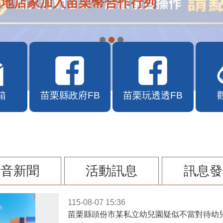
在地店家加入苗栗幣合作行列
箱
苗栗縣政府FB
苗栗玩透透FB
影音新聞
活動訊息
訊息發
115-08-07 15:36
苗栗縣頭份市某私立幼兒園疑似不當對待幼