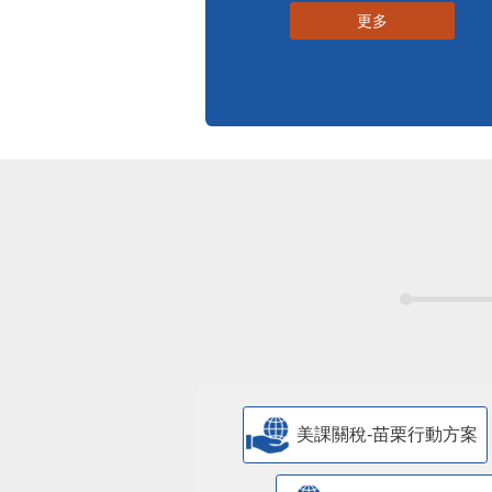
更多
美課關稅-苗栗行動方案