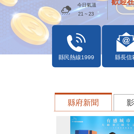
歡迎
今日氣溫
21 ~ 23
縣民熱線1999
縣長信
縣府新聞