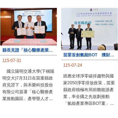
縣長見證「核心醫療產業推動園區」產學合作簽約儀式
苗栗首創氫能BOT 獲財政部「突破之翼」肯定
115-07-31
115-07-24
國立陽明交通大學(下稱陽
因應全球淨零碳排趨勢與國
明交大)7月31日在苗栗縣政
家2050淨零排放政策，苗栗
府見證下，與禾榮科技股份
縣政府積極布局前瞻能源產
有限公司簽署「核心醫療產
業，率全國之先規劃推動
業推動園區」產學暨人才培
「氫能產業專區BOT案」，
育合作備忘錄，為苗栗產業
透過促進民間參與公共建設
升級注入新動能，會中，縣
（BOT）模式，引進民間資