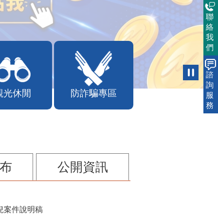
聯
絡
我
們
諮
詢
觀光休閒
防詐騙專區
服
務
布
公開資訊
兒案件說明稿