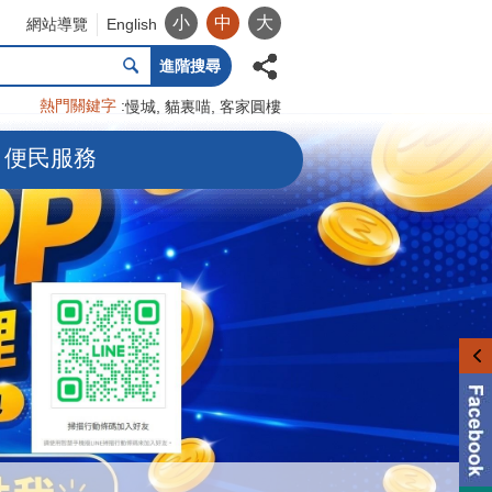
小
中
大
網站導覽
English
進階搜尋
熱門關鍵字
慢城
貓裏喵
客家圓樓
便民服務