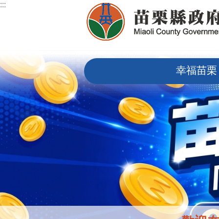
:::
跳到主要內容區塊
:::
幸福苗栗