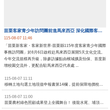
苗栗客家青少年訪問團前進馬來西亞 深化國際客家文化交流
115-08-07 11:46
「苗栗新客家・客家新世界-苗栗縣115年度客家青少年國際
事務訪問團」於8月6日啟程赴馬來西亞展開5天文化交流。
今年交流規模再升級，除參訪據點由檳城擴及怡保、首度新
增校園交流外，更配合駐馬來西亞代表處 ...
115-08-07 11:11
移轉土地勾選土地現值申報書第14欄，提前保障地價稅節稅權益
115-08-07 11:00
苗栗農村綠色照顧成果登上全國舞台！ 後龍水尾、埔頂社區前進2026高齡健康產業博覽會