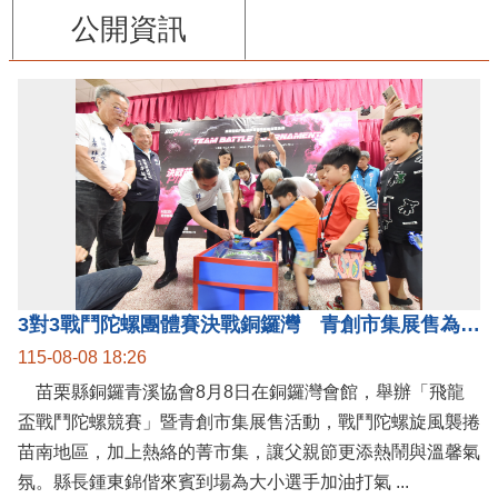
公開資訊
3對3戰鬥陀螺團體賽決戰銅鑼灣 青創市集展售為父親節增添繽紛
115-08-08 18:26
苗栗縣銅鑼青溪協會8月8日在銅鑼灣會館，舉辦「飛龍
盃戰鬥陀螺競賽」暨青創市集展售活動，戰鬥陀螺旋風襲捲
苗南地區，加上熱絡的菁市集，讓父親節更添熱鬧與溫馨氣
氛。縣長鍾東錦偕來賓到場為大小選手加油打氣 ...