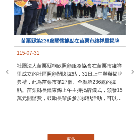
苗栗縣第236處關懷據點在苗栗市維祥里揭牌
11
115-07-31
國
社團法人苗栗縣桐欣照顧服務協會在苗栗市維祥
苗
里成立的社區照顧關懷據點，31日上午舉辦揭牌
署
典禮，此為苗栗市第27個、全縣第236處的據
作
點。苗栗縣長鍾東錦上午主持揭牌儀式，頒發15
縣
萬元開辦費，鼓勵長輩多參加據點活動，可以更
手
加健康、長壽。 坐落於苗栗市維祥里光華街89
號的社區照顧關懷據點，今 ...
更多