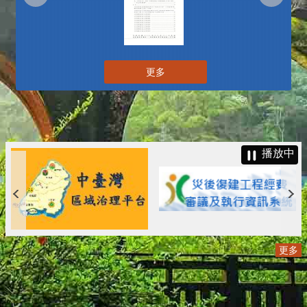
更多
播放中
更多