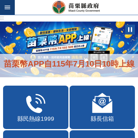
跳到主要內容區塊
:::
:::
苗栗幣APP自115年7月10日10時上線
縣民熱線1999
縣長信箱