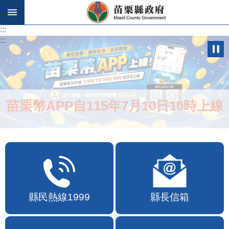
跳到主要內容區塊
:::
:::
苗栗幣APP自115年7月10日10時上線
縣民熱線1999
縣長信箱