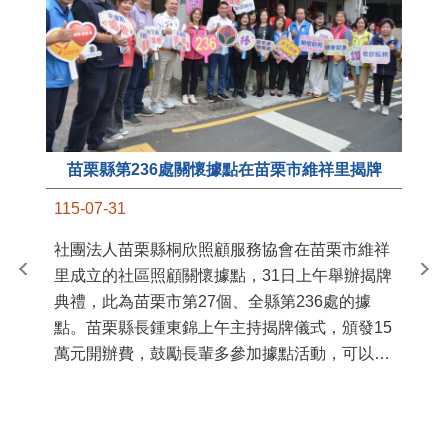
苗栗縣第236處關懷據點在苗栗市維祥里揭牌
11
115-07-31
國
社團法人苗栗縣桐欣照顧服務協會在苗栗市維祥
苗
里成立的社區照顧關懷據點，31日上午舉辦揭牌
署
典禮，此為苗栗市第27個、全縣第236處的據
作
點。苗栗縣長鍾東錦上午主持揭牌儀式，頒發15
縣
萬元開辦費，鼓勵長輩多參加據點活動，可以更
手
加健康、長壽。 坐落於苗栗市維祥里光華街89
號的社區照顧關懷據點，今 ...