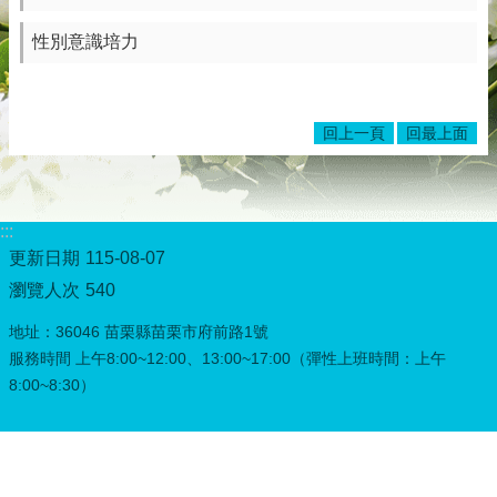
務
專
性別意識培力
區
綜
合
回上一頁
回最上面
資
訊
下
:::
載
更新日期
專
115-08-07
區
瀏覽人次
540
防
地址：36046 苗栗縣苗栗市府前路1號
詐
服務時間 上午8:00~12:00、13:00~17:00（彈性上班時間：上午
專
8:00~8:30）
區
回
首