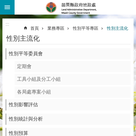
:::
跳到主要內容區塊
進
階
:::
搜
首頁
業務專區
性別平等專區
性別主流化
尋
性別主流化
機
關
介
性別平等委員會
紹
定期會
公
告
工具小組及分工小組
資
訊
各局處專案小組
線
性別影響評估
上
查
性別統計與分析
詢
業
性別預算