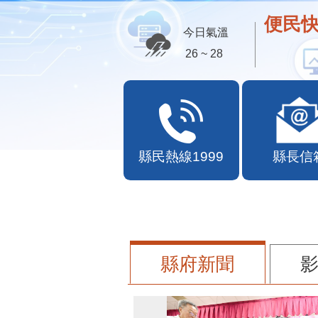
便民快
今日氣溫
26 ~ 28
縣民熱線1999
縣長信
縣府新聞