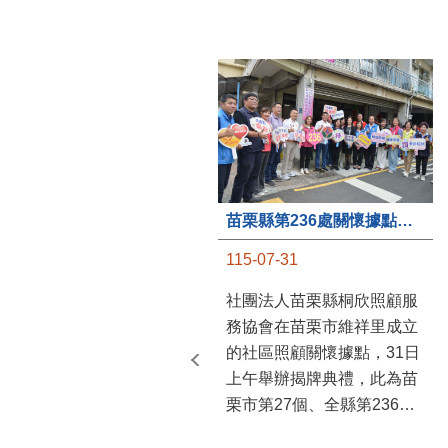
苗栗縣第236處關懷據點在苗栗市維祥里揭牌
115-07-31
社團法人苗栗縣桐欣照顧服
務協會在苗栗市維祥里成立
的社區照顧關懷據點，31日
上午舉辦揭牌典禮，此為苗
栗市第27個、全縣第236處
的據點。苗栗縣長鍾東錦上