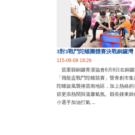
115-08-08 18:26
苗栗縣銅鑼青溪協會8月8日在銅鑼
「飛龍盃戰鬥陀螺競賽」暨青創市集
陀螺旋風襲捲苗南地區，加上熱絡的
節更添熱鬧與溫馨氣氛。縣長鍾東錦
小選手加油打氣 ...