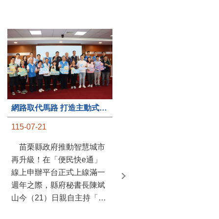
第235處關懷據點揭牌運作 縣長宣布共餐補助將加碼到1萬元
網路取代馬路 打造主動式數位便民服務 苗栗便民快e通 2.0智慧升級啟用
115-07-20
115-07-21
苗栗縣政府攜手牧田家庭
苗栗縣政府推動智慧城市
關懷協會，在頭屋鄉設立的
再升級！在「便民快e通」
社區照顧關懷據點20日揭牌
線上申辦平台正式上線滿一
運作，這是鄉內第6個、全
週年之際，縣府秘書長陳斌
縣第235處的據點；縣長鍾
山今（21）日親自主持「便
東錦在主持揭牌儀式推進據
民快e通 2.0 啟用記者會」，
點總數的同時，也宣布年底