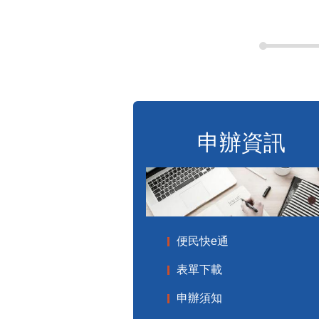
申辦資訊
便民快e通
表單下載
申辦須知