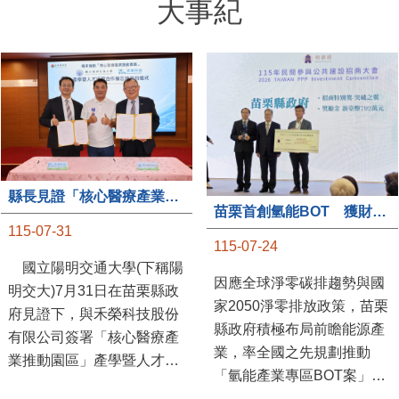
大事紀
縣長見證「核心醫療產業推動園區」產學合作簽約儀式
苗栗首創氫能BOT 獲財政部「突破之翼」肯定
115-07-31
115-07-24
國立陽明交通大學(下稱陽
因應全球淨零碳排趨勢與國
明交大)7月31日在苗栗縣政
家2050淨零排放政策，苗栗
府見證下，與禾榮科技股份
縣政府積極布局前瞻能源產
有限公司簽署「核心醫療產
業，率全國之先規劃推動
業推動園區」產學暨人才培
「氫能產業專區BOT案」，
育合作備忘錄，為苗栗產業
透過促進民間參與公共建設