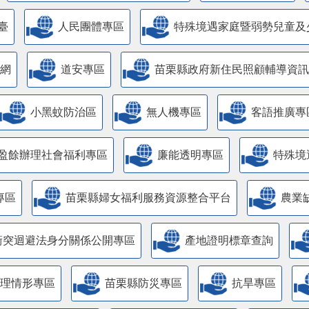
臺
人民團體專區
特殊境遇家庭暨弱勢兒童及
網
道安專區
苗栗縣政府新住民照顧輔導資訊
小黑蚊防治區
無人機專區
客語推廣專
盈餘辦理社會福利專區
廉能透明專區
特殊境
專區
苗栗縣婦女福利服務資源整合平台
農業
衝突迴避法身分關係公開專區
產地證明標章查詢
管理情形專區
苗栗縣防災專區
抗旱專區