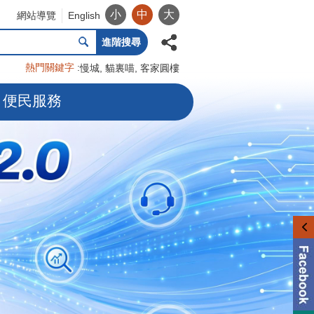
小
中
大
網站導覽
English
進階搜尋
熱門關鍵字
慢城
貓裏喵
客家圓樓
便民服務