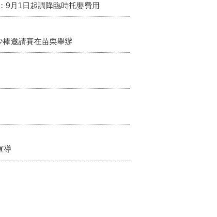
：9月1日起調降臨時托嬰費用
少棒邀請賽在苗栗舉辦
宣導