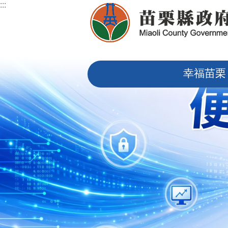
:::
跳到主要內容區塊
:::
幸福苗栗