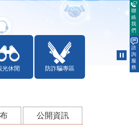
聯
絡
我
們
諮
詢
服
務
觀光休閒
防詐騙專區
布
公開資訊