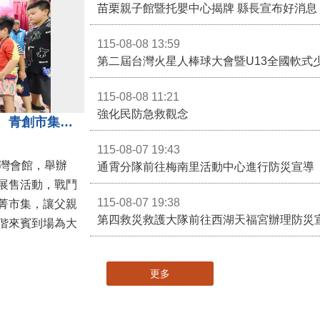
苗栗親子館暨托嬰中心揭牌 縣長宣布好消息
115-08-08 13:59
第二屆台灣火星人棒球大會暨U13全國軟式
115-08-08 11:21
強化民防急救觀念
3對3戰鬥陀螺團體賽決戰銅鑼灣 青創市集展售為父親節增添繽紛
115-08-07 19:43
灣會館，舉辦
通霄分隊前往梅南里活動中心進行防災宣導
展售活動，戰鬥
115-08-07 19:38
菁市集，讓父親
第四救災救護大隊前往西湖天福宮辦理防災
偕來賓到場為大
更多