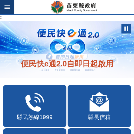
跳到主要內容區塊
:::
:::
便民快e通2.0自即日起啟用
縣民熱線1999
縣長信箱