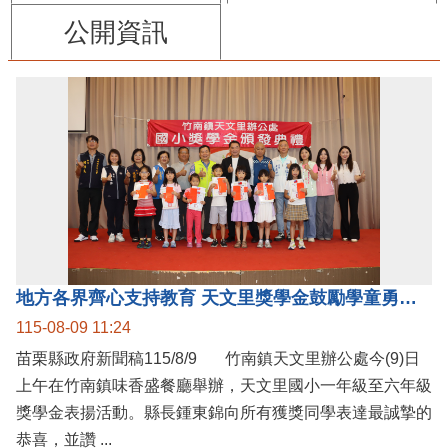
公開資訊
地方各界齊心支持教育 天文里獎學金鼓勵學童勇敢追夢
115-08-09 11:24
苗栗縣政府新聞稿115/8/9 竹南鎮天文里辦公處今(9)日
上午在竹南鎮味香盛餐廳舉辦，天文里國小一年級至六年級
獎學金表揚活動。縣長鍾東錦向所有獲獎同學表達最誠摯的
恭喜，並讚 ...