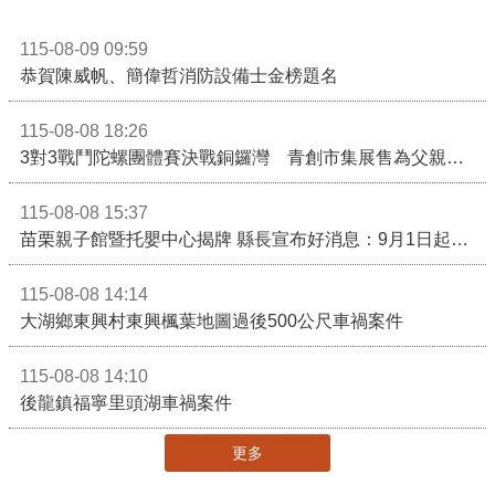
115-08-09 09:59
恭賀陳威帆、簡偉哲消防設備士金榜題名
115-08-08 18:26
3對3戰鬥陀螺團體賽決戰銅鑼灣 青創市集展售為父親節增添繽紛
115-08-08 15:37
苗栗親子館暨托嬰中心揭牌 縣長宣布好消息：9月1日起調降臨時托嬰費用
115-08-08 14:14
大湖鄉東興村東興楓葉地圖過後500公尺車禍案件
115-08-08 14:10
後龍鎮福寧里頭湖車禍案件
更多