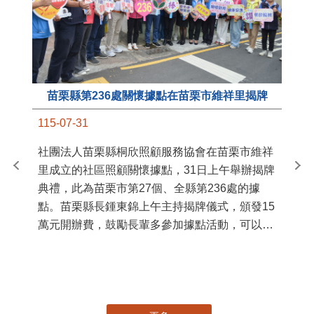
苗栗縣第236處關懷據點在苗栗市維祥里揭牌
11
115-07-31
國
社團法人苗栗縣桐欣照顧服務協會在苗栗市維祥
苗
里成立的社區照顧關懷據點，31日上午舉辦揭牌
署
典禮，此為苗栗市第27個、全縣第236處的據
作
點。苗栗縣長鍾東錦上午主持揭牌儀式，頒發15
縣
萬元開辦費，鼓勵長輩多參加據點活動，可以更
手
加健康、長壽。 坐落於苗栗市維祥里光華街89
號的社區照顧關懷據點，今 ...