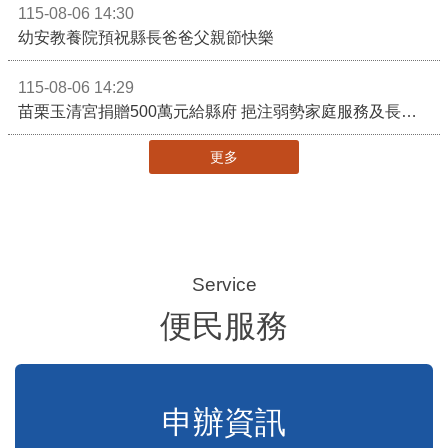
115-08-06 15:09
115年第2季固定源空污費申報已於7月底截止，請尚未申報公私場所儘速完成申繳，以免面臨滯納金及罰鍰!
115-08-06 14:57
冠軍建材「近零展望建材館」啟用 將肩負節能減碳環境教育重任
115-08-06 14:32
冠軍建材「近零展望建材館」啟用 攜手苗栗邁向低碳建築新未來
115-08-06 14:30
幼安教養院預祝縣長爸爸父親節快樂
115-08-06 14:29
苗栗玉清宮捐贈500萬元給縣府 挹注弱勢家庭服務及長照醫療資源
更多