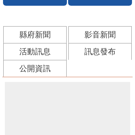
苗栗縣政府FB
苗栗玩透透FB
觀光休閒
防詐騙專區
縣府新聞
影音新聞
活動訊息
訊息發布