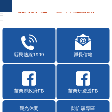
跳到主要內容區塊
:::
:::
便民快e通2.0自即日起啟用
縣民熱線1999
縣長信箱