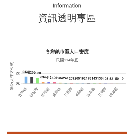
苗栗縣第236處關懷據點在苗栗市維祥里揭牌
11
115-07-31
國
社團法人苗栗縣桐欣照顧服務協會在苗栗市維祥
苗
里成立的社區照顧關懷據點，31日上午舉辦揭牌
署
典禮，此為苗栗市第27個、全縣第236處的據
作
點。苗栗縣長鍾東錦上午主持揭牌儀式，頒發15
縣
萬元開辦費，鼓勵長輩多參加據點活動，可以更
手
加健康、長壽。 坐落於苗栗市維祥里光華街89
號的社區照顧關懷據點，今 ...
更多