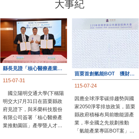
大事紀
縣長見證「核心醫療產業推動園區」產學合作簽約儀式
苗栗首創氫能BOT 獲財政部「突破之翼」肯定
115-07-31
115-07-24
國立陽明交通大學(下稱陽
因應全球淨零碳排趨勢與國
明交大)7月31日在苗栗縣政
家2050淨零排放政策，苗栗
府見證下，與禾榮科技股份
縣政府積極布局前瞻能源產
有限公司簽署「核心醫療產
業，率全國之先規劃推動
業推動園區」產學暨人才培
「氫能產業專區BOT案」，
育合作備忘錄，為苗栗產業
透過促進民間參與公共建設