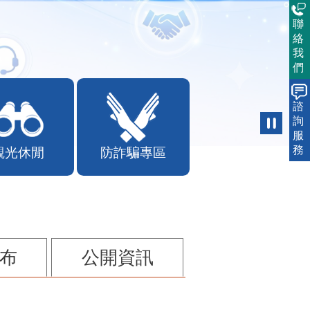
聯
絡
我
們
諮
詢
服
務
觀光休閒
防詐騙專區
布
公開資訊