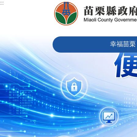
:::
跳到主要內容區塊
:::
幸福苗栗