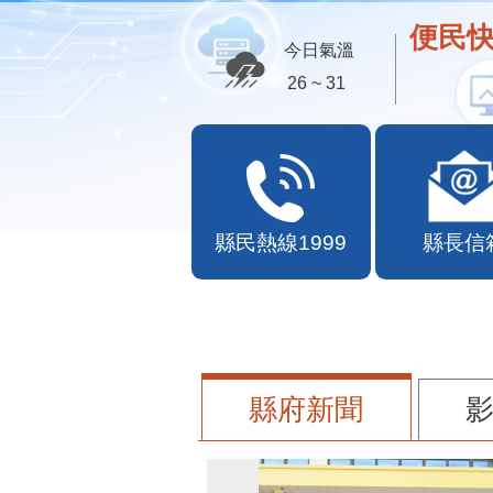
便民快
今日氣溫
26 ~ 31
縣民熱線1999
縣長信
縣府新聞