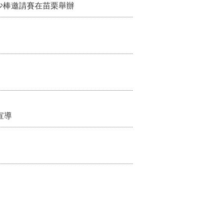
少棒邀請賽在苗栗舉辦
宣導