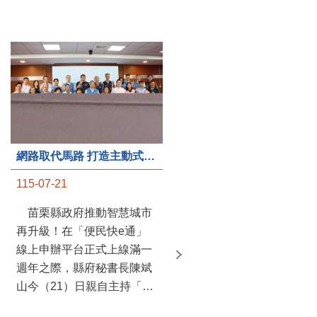
第235處關懷據點揭牌運作 縣長宣布共餐補助將加碼到1萬元
網路取代馬路 打造主動式數位便民服務 苗栗便民快e通 2.0智慧升級啟用
115-07-20
115-07-21
苗栗縣政府攜手牧田家庭
苗栗縣政府推動智慧城市
關懷協會，在頭屋鄉設立的
再升級！在「便民快e通」
社區照顧關懷據點20日揭牌
線上申辦平台正式上線滿一
運作，這是鄉內第6個、全
週年之際，縣府秘書長陳斌
縣第235處的據點；縣長鍾
山今（21）日親自主持「便
東錦在主持揭牌儀式推進據
民快e通 2.0 啟用記者會」，
點總數的同時，也宣布年底