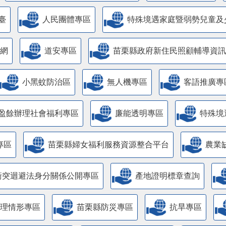
臺
人民團體專區
特殊境遇家庭暨弱勢兒童及
網
道安專區
苗栗縣政府新住民照顧輔導資訊
小黑蚊防治區
無人機專區
客語推廣專
盈餘辦理社會福利專區
廉能透明專區
特殊境
專區
苗栗縣婦女福利服務資源整合平台
農業
衝突迴避法身分關係公開專區
產地證明標章查詢
管理情形專區
苗栗縣防災專區
抗旱專區