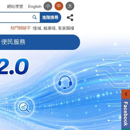
小
中
大
網站導覽
English
進階搜尋
熱門關鍵字
慢城
貓裏喵
客家圓樓
便民服務