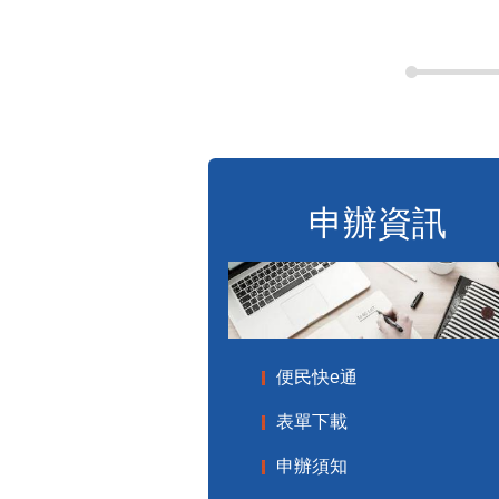
申辦資訊
便民快e通
表單下載
申辦須知