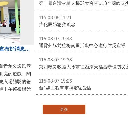
第二屆台灣火星人棒球大會暨U13全國軟式
115-08-08 11:21
強化民防急救觀念
115-08-07 19:43
通霄分隊前往梅南里活動中心進行防災宣導
苗栗親子館暨托嬰中心揭牌 縣長宣布好消息：9月1日起調降臨時托嬰費用
115-08-07 19:38
暨青創公設民營
第四救災救護大隊前往西湖天福宮辦理防災
明亮的遊戲、閱
115-08-07 19:26
先入場體驗的爸
台1線工程車車禍駕駛受困
錦上午巡視場館
更多