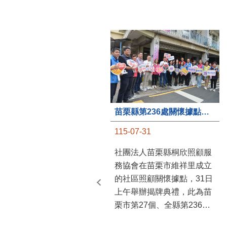
苗栗縣第236處關懷據點在苗栗市維祥里揭牌
115-07-31
社團法人苗栗縣桐欣照顧服
務協會在苗栗市維祥里成立
的社區照顧關懷據點，31日
上午舉辦揭牌典禮，此為苗
栗市第27個、全縣第236處
的據點。苗栗縣長鍾東錦上