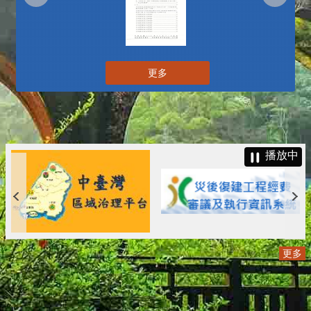
更多
播放中
更多