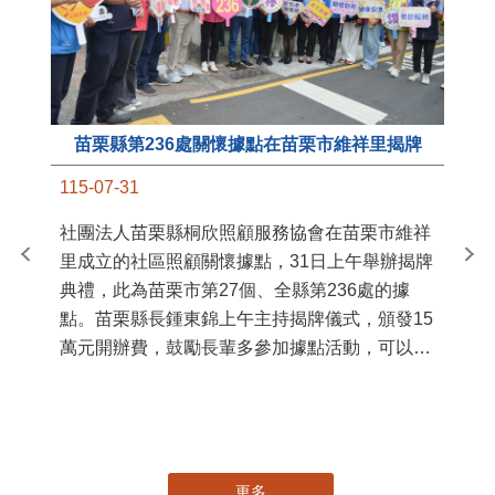
苗栗縣第236處關懷據點在苗栗市維祥里揭牌
11
115-07-31
國
社團法人苗栗縣桐欣照顧服務協會在苗栗市維祥
苗
里成立的社區照顧關懷據點，31日上午舉辦揭牌
署
典禮，此為苗栗市第27個、全縣第236處的據
作
點。苗栗縣長鍾東錦上午主持揭牌儀式，頒發15
縣
萬元開辦費，鼓勵長輩多參加據點活動，可以更
手
加健康、長壽。 坐落於苗栗市維祥里光華街89
號的社區照顧關懷據點，今 ...
更多