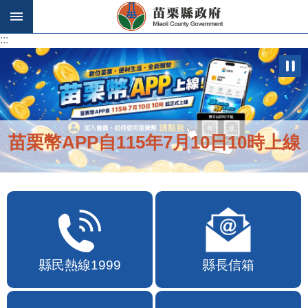
跳到主要內容區塊
:::
:::
苗栗幣APP自115年7月10日10時上線
縣民熱線1999
縣長信箱