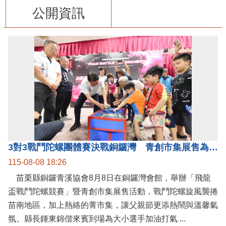
公開資訊
3對3戰鬥陀螺團體賽決戰銅鑼灣 青創市集展售為父親節增添繽紛
115-08-08 18:26
苗栗縣銅鑼青溪協會8月8日在銅鑼灣會館，舉辦「飛龍
盃戰鬥陀螺競賽」暨青創市集展售活動，戰鬥陀螺旋風襲捲
苗南地區，加上熱絡的菁市集，讓父親節更添熱鬧與溫馨氣
氛。縣長鍾東錦偕來賓到場為大小選手加油打氣 ...