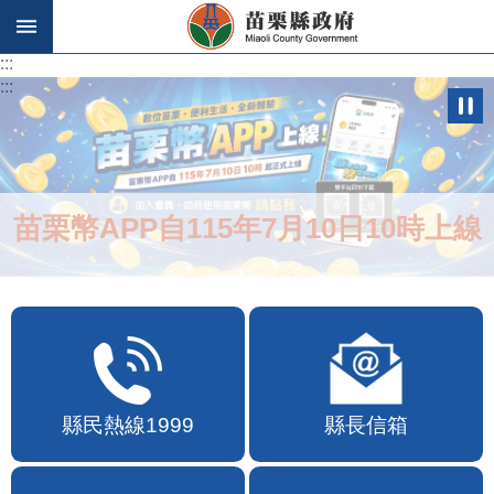
跳到主要內容區塊
:::
:::
苗栗幣APP自115年7月10日10時上線
縣民熱線1999
縣長信箱