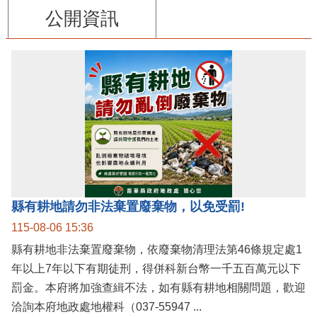
公開資訊
縣有耕地請勿非法棄置廢棄物，以免受罰!
115-08-06 15:36
縣有耕地非法棄置廢棄物，依廢棄物清理法第46條規定處1
年以上7年以下有期徒刑，得併科新台幣一千五百萬元以下
罰金。本府將加強查緝不法，如有縣有耕地相關問題，歡迎
洽詢本府地政處地權科（037-55947 ...