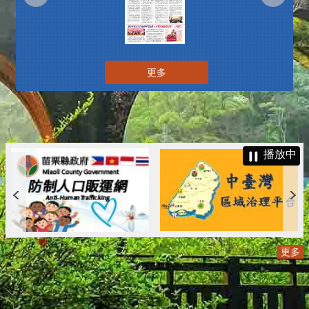
更多
播放中
更多