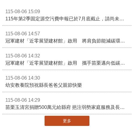
115-08-06 15:09
115年第2季固定源空污費申報已於7月底截止，請尚未申報公私場所儘速完成申繳，以免面臨滯納金及罰鍰!
115-08-06 14:57
冠軍建材「近零展望建材館」啟用 將肩負節能減碳環境教育重任
115-08-06 14:32
冠軍建材「近零展望建材館」啟用 攜手苗栗邁向低碳建築新未來
115-08-06 14:30
幼安教養院預祝縣長爸爸父親節快樂
115-08-06 14:29
苗栗玉清宮捐贈500萬元給縣府 挹注弱勢家庭服務及長照醫療資源
更多