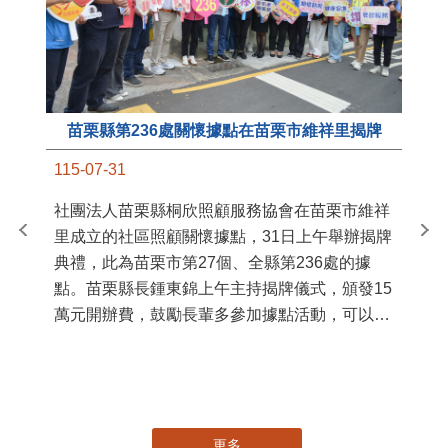
苗栗縣第236處關懷據點在苗栗市維祥里揭牌
11
115-07-31
國
社團法人苗栗縣桐欣照顧服務協會在苗栗市維祥
苗
里成立的社區照顧關懷據點，31日上午舉辦揭牌
署
典禮，此為苗栗市第27個、全縣第236處的據
作
點。苗栗縣長鍾東錦上午主持揭牌儀式，頒發15
縣
萬元開辦費，鼓勵長輩多參加據點活動，可以更
手
加健康、長壽。 坐落於苗栗市維祥里光華街89
號的社區照顧關懷據點，今 ...
更多