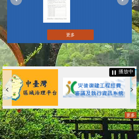
更多
播放中
更多