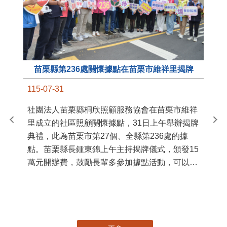
苗栗縣第236處關懷據點在苗栗市維祥里揭牌
11
115-07-31
國
社團法人苗栗縣桐欣照顧服務協會在苗栗市維祥
苗
里成立的社區照顧關懷據點，31日上午舉辦揭牌
署
典禮，此為苗栗市第27個、全縣第236處的據
作
點。苗栗縣長鍾東錦上午主持揭牌儀式，頒發15
縣
萬元開辦費，鼓勵長輩多參加據點活動，可以更
手
加健康、長壽。 坐落於苗栗市維祥里光華街89
號的社區照顧關懷據點，今 ...