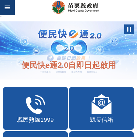
跳到主要內容區塊
:::
:::
便民快e通2.0自即日起啟用
縣民熱線1999
縣長信箱