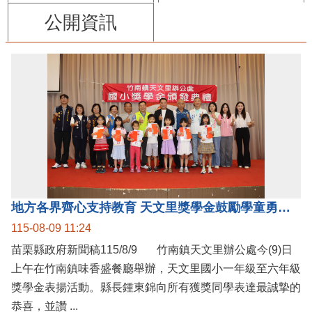
公開資訊
地方各界齊心支持教育 天文里獎學金鼓勵學童勇敢追夢
115-08-09 11:24
苗栗縣政府新聞稿115/8/9 竹南鎮天文里辦公處今(9)日
上午在竹南鎮味香盛餐廳舉辦，天文里國小一年級至六年級
獎學金表揚活動。縣長鍾東錦向所有獲獎同學表達最誠摯的
恭喜，並讚 ...