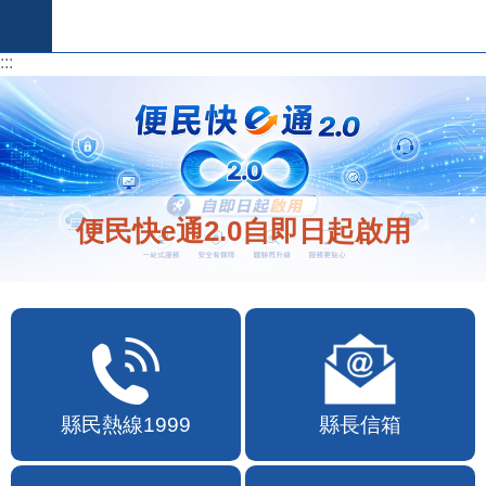
跳到主要內容區塊
:::
:::
便民快e通2.0自即日起啟用
縣民熱線1999
縣長信箱