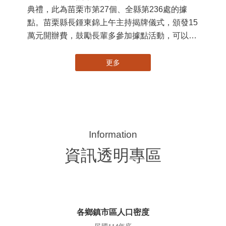
典禮，此為苗栗市第27個、全縣第236處的據
署
點。苗栗縣長鍾東錦上午主持揭牌儀式，頒發15
作
萬元開辦費，鼓勵長輩多參加據點活動，可以更
縣
加健康、長壽。 坐落於苗栗市維祥里光華街89
手
號的社區照顧關懷據點，今 ...
更多
資訊透明專區