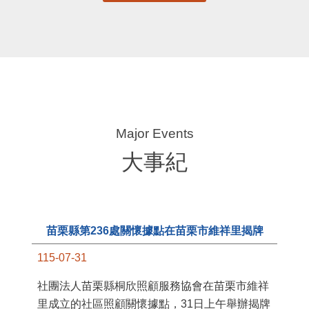
大事紀
苗栗縣第236處關懷據點在苗栗市維祥里揭牌
115-07-31
11
社團法人苗栗縣桐欣照顧服務協會在苗栗市維祥
國
里成立的社區照顧關懷據點，31日上午舉辦揭牌
苗