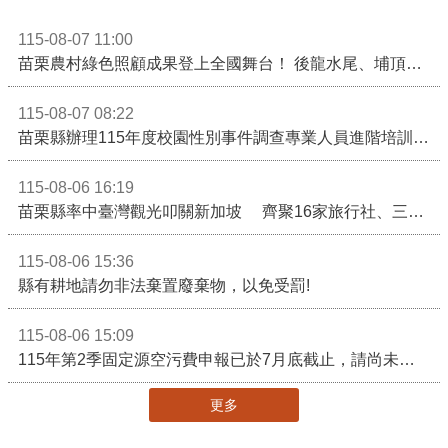
115-08-07 11:00
苗栗農村綠色照顧成果登上全國舞台！ 後龍水尾、埔頂社區前進2026高齡健康產業博覽會
115-08-07 08:22
苗栗縣辦理115年度校園性別事件調查專業人員進階培訓 深化調查實務能力 持續打造安全友善校園
115-08-06 16:19
苗栗縣率中臺灣觀光叩關新加坡 齊聚16家旅行社、三大航空 NATAS旅展開賣主題遊程
115-08-06 15:36
縣有耕地請勿非法棄置廢棄物，以免受罰!
115-08-06 15:09
115年第2季固定源空污費申報已於7月底截止，請尚未申報公私場所儘速完成申繳，以免面臨滯納金及罰鍰!
更多