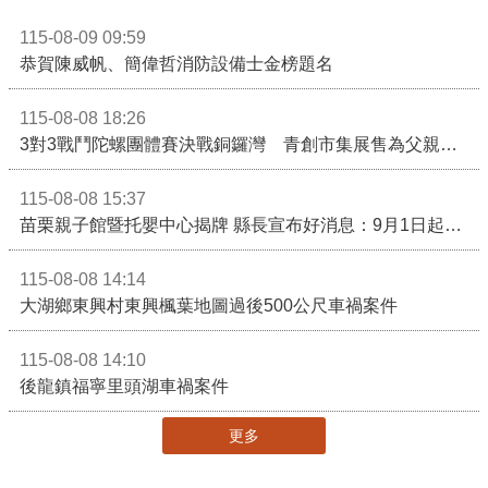
115-08-09 09:59
恭賀陳威帆、簡偉哲消防設備士金榜題名
115-08-08 18:26
3對3戰鬥陀螺團體賽決戰銅鑼灣 青創市集展售為父親節增添繽紛
115-08-08 15:37
苗栗親子館暨托嬰中心揭牌 縣長宣布好消息：9月1日起調降臨時托嬰費用
115-08-08 14:14
大湖鄉東興村東興楓葉地圖過後500公尺車禍案件
115-08-08 14:10
後龍鎮福寧里頭湖車禍案件
更多