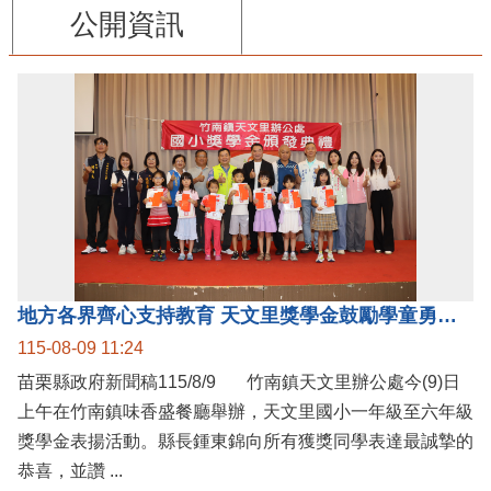
公開資訊
地方各界齊心支持教育 天文里獎學金鼓勵學童勇敢追夢
115-08-09 11:24
苗栗縣政府新聞稿115/8/9 竹南鎮天文里辦公處今(9)日
上午在竹南鎮味香盛餐廳舉辦，天文里國小一年級至六年級
獎學金表揚活動。縣長鍾東錦向所有獲獎同學表達最誠摯的
恭喜，並讚 ...