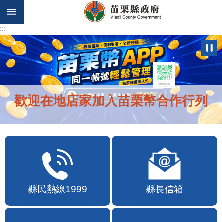
跳到主要內容區塊
:::
:::
歡迎在地店家加入苗栗幣合作行列
縣民熱線1999
縣長信箱