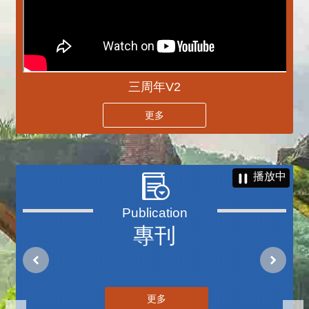
三周年V2
更多
播放中
專刊
更多