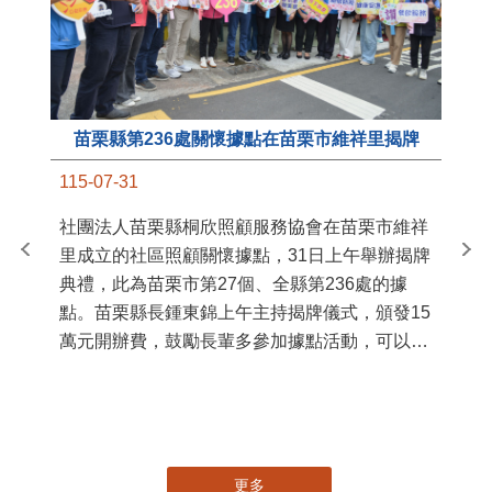
苗栗縣第236處關懷據點在苗栗市維祥里揭牌
11
115-07-31
國
社團法人苗栗縣桐欣照顧服務協會在苗栗市維祥
苗
里成立的社區照顧關懷據點，31日上午舉辦揭牌
署
典禮，此為苗栗市第27個、全縣第236處的據
作
點。苗栗縣長鍾東錦上午主持揭牌儀式，頒發15
縣
萬元開辦費，鼓勵長輩多參加據點活動，可以更
手
加健康、長壽。 坐落於苗栗市維祥里光華街89
號的社區照顧關懷據點，今 ...
更多