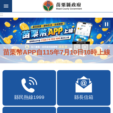
跳到主要內容區塊
:::
:::
苗栗幣APP自115年7月10日10時上線
縣民熱線1999
縣長信箱