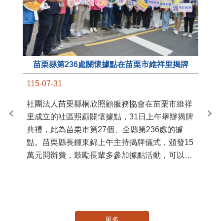
苗栗縣第236處關懷據點在苗栗市維祥里揭牌
11
115-07-31
國
社團法人苗栗縣桐欣照顧服務協會在苗栗市維祥
苗
里成立的社區照顧關懷據點，31日上午舉辦揭牌
署
典禮，此為苗栗市第27個、全縣第236處的據
作
點。苗栗縣長鍾東錦上午主持揭牌儀式，頒發15
縣
萬元開辦費，鼓勵長輩多參加據點活動，可以更
手
加健康、長壽。 坐落於苗栗市維祥里光華街89
號的社區照顧關懷據點，今 ...
更多