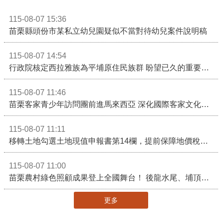
115-08-07 15:36
苗栗縣頭份市某私立幼兒園疑似不當對待幼兒案件說明稿
115-08-07 14:54
行政院核定西拉雅族為平埔原住民族群 盼望已久的重要時刻到來！8月13日起受理民族成員名冊登記
115-08-07 11:46
苗栗客家青少年訪問團前進馬來西亞 深化國際客家文化交流
115-08-07 11:11
移轉土地勾選土地現值申報書第14欄，提前保障地價稅節稅權益
115-08-07 11:00
苗栗農村綠色照顧成果登上全國舞台！ 後龍水尾、埔頂社區前進2026高齡健康產業博覽會
更多