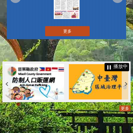
更多
播放中
更多