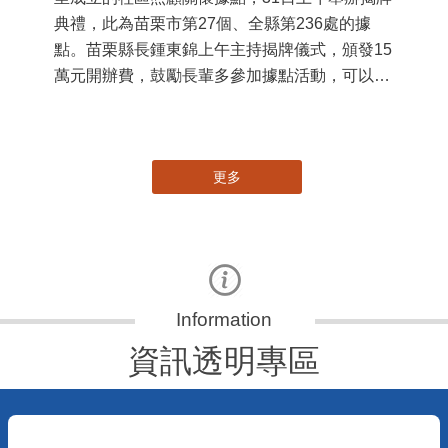
國
苗
署
作
縣
苗栗縣第236處關懷據點在苗栗市維祥里揭牌
手
115-07-31
社團法人苗栗縣桐欣照顧服務協會在苗栗市維祥
里成立的社區照顧關懷據點，31日上午舉辦揭牌
典禮，此為苗栗市第27個、全縣第236處的據
點。苗栗縣長鍾東錦上午主持揭牌儀式，頒發15
萬元開辦費，鼓勵長輩多參加據點活動，可以更
加健康、長壽。 坐落於苗栗市維祥里光華街89
號的社區照顧關懷據點，今 ...
更多