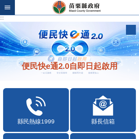
跳到主要內容區塊
:::
:::
便民快e通2.0自即日起啟用
縣民熱線1999
縣長信箱