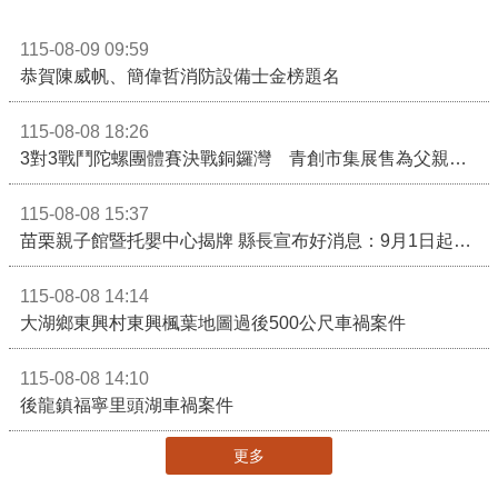
115-08-09 09:59
恭賀陳威帆、簡偉哲消防設備士金榜題名
115-08-08 18:26
3對3戰鬥陀螺團體賽決戰銅鑼灣 青創市集展售為父親節增添繽紛
115-08-08 15:37
苗栗親子館暨托嬰中心揭牌 縣長宣布好消息：9月1日起調降臨時托嬰費用
115-08-08 14:14
大湖鄉東興村東興楓葉地圖過後500公尺車禍案件
115-08-08 14:10
後龍鎮福寧里頭湖車禍案件
更多