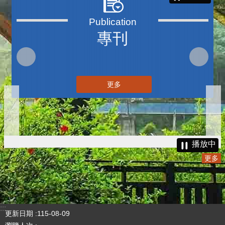
三周年V2
更多
播放中
專刊
更多