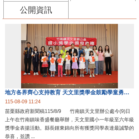
公開資訊
地方各界齊心支持教育 天文里獎學金鼓勵學童勇敢追夢
115-08-09 11:24
苗栗縣政府新聞稿115/8/9 竹南鎮天文里辦公處今(9)日
上午在竹南鎮味香盛餐廳舉辦，天文里國小一年級至六年級
獎學金表揚活動。縣長鍾東錦向所有獲獎同學表達最誠摯的
恭喜，並讚 ...