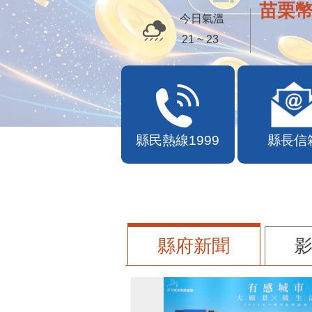
苗栗幣
今日氣溫
21 ~ 23
縣民熱線1999
縣長信
縣府新聞