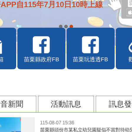
APP自115年7月10日10時上線
箱
苗栗縣政府FB
苗栗玩透透FB
影音新聞
活動訊息
訊息發
115-08-07 15:36
苗栗縣頭份市某私立幼兒園疑似不當對待幼