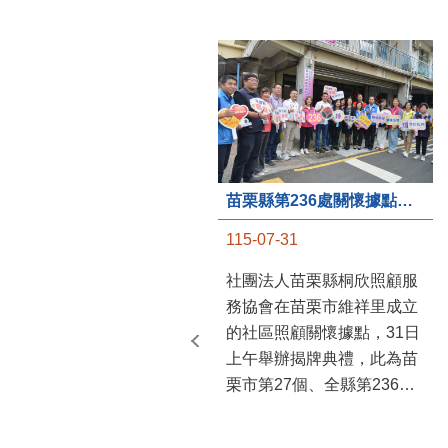
苗栗縣第236處關懷據點在苗栗市維祥里揭牌
115-07-31
社團法人苗栗縣桐欣照顧服
務協會在苗栗市維祥里成立
的社區照顧關懷據點，31日
上午舉辦揭牌典禮，此為苗
栗市第27個、全縣第236處
的據點。苗栗縣長鍾東錦上
午主持揭牌儀式，頒發15萬