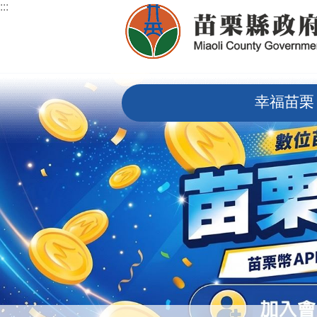
:::
跳到主要內容區塊
:::
幸福苗栗