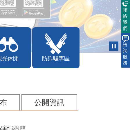
聯
絡
我
們
諮
詢
服
觀光休閒
防詐騙專區
務
布
公開資訊
兒案件說明稿