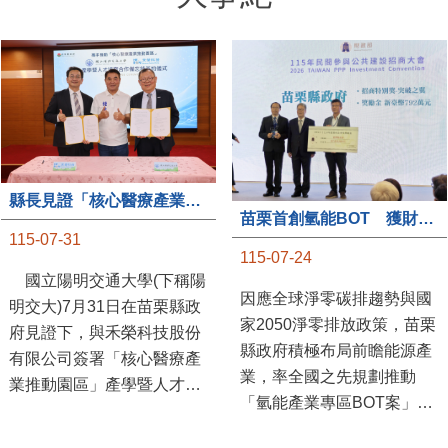
縣長見證「核心醫療產業推動園區」產學合作簽約儀式
苗栗首創氫能BOT 獲財政部「突破之翼」肯定
115-07-31
115-07-24
國立陽明交通大學(下稱陽
因應全球淨零碳排趨勢與國
明交大)7月31日在苗栗縣政
家2050淨零排放政策，苗栗
府見證下，與禾榮科技股份
縣政府積極布局前瞻能源產
有限公司簽署「核心醫療產
業，率全國之先規劃推動
業推動園區」產學暨人才培
「氫能產業專區BOT案」，
育合作備忘錄，為苗栗產業
透過促進民間參與公共建設
升級注入新動能，會中，縣