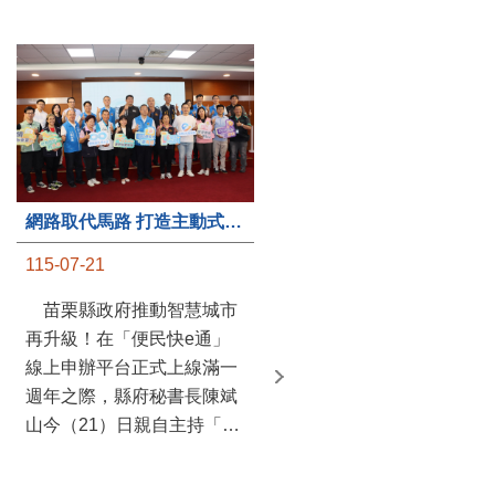
第235處關懷據點揭牌運作 縣長宣布共餐補助將加碼到1萬元
網路取代馬路 打造主動式數位便民服務 苗栗便民快e通 2.0智慧升級啟用
115-07-20
115-07-21
苗栗縣政府攜手牧田家庭
苗栗縣政府推動智慧城市
關懷協會，在頭屋鄉設立的
再升級！在「便民快e通」
社區照顧關懷據點20日揭牌
線上申辦平台正式上線滿一
運作，這是鄉內第6個、全
週年之際，縣府秘書長陳斌
縣第235處的據點；縣長鍾
山今（21）日親自主持「便
東錦在主持揭牌儀式推進據
民快e通 2.0 啟用記者會」，
點總數的同時，也宣布年底
宣布系統全面升級。數位發