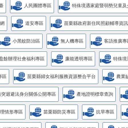
臺
人民團體專區
特殊境遇家庭暨弱勢兒童及
網
道安專區
苗栗縣政府新住民照顧輔導資訊
小黑蚊防治區
無人機專區
客語推廣專
盈餘辦理社會福利專區
廉能透明專區
特殊境
專區
苗栗縣婦女福利服務資源整合平台
農業
衝突迴避法身分關係公開專區
產地證明標章查詢
管理情形專區
苗栗縣防災專區
抗旱專區