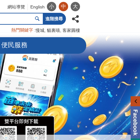
小
中
大
網站導覽
English
進階搜尋
熱門關鍵字
慢城
貓裏喵
客家圓樓
便民服務