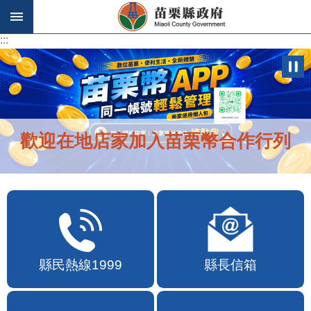
跳到主要內容區塊
:::
:::
歡迎在地店家加入苗栗幣合作行列
縣民熱線1999
縣長信箱