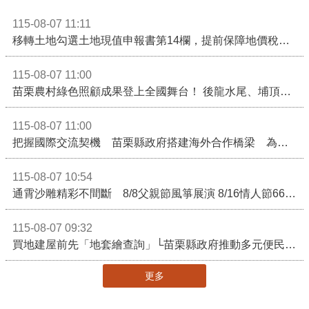
115-08-07 11:11
移轉土地勾選土地現值申報書第14欄，提前保障地價稅節稅權益
115-08-07 11:00
苗栗農村綠色照顧成果登上全國舞台！ 後龍水尾、埔頂社區前進2026高齡健康產業博覽會
115-08-07 11:00
把握國際交流契機 苗栗縣政府搭建海外合作橋梁 為在地產業爭取更多國際市場機會
115-08-07 10:54
通霄沙雕精彩不間斷 8/8父親節風箏展演 8/16情人節66對浪漫挑戰送好禮
115-08-07 09:32
買地建屋前先「地套繪查詢」└苗栗縣政府推動多元便民諮詢服務
更多