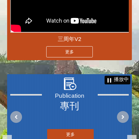
三周年V2
更多
播放中
專刊
更多