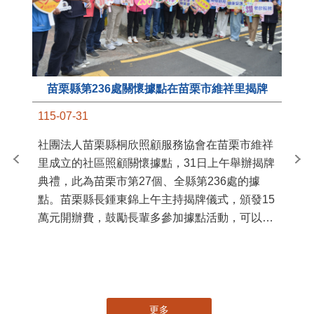
苗栗縣第236處關懷據點在苗栗市維祥里揭牌
11
115-07-31
國
社團法人苗栗縣桐欣照顧服務協會在苗栗市維祥
苗
里成立的社區照顧關懷據點，31日上午舉辦揭牌
署
典禮，此為苗栗市第27個、全縣第236處的據
作
點。苗栗縣長鍾東錦上午主持揭牌儀式，頒發15
縣
萬元開辦費，鼓勵長輩多參加據點活動，可以更
手
加健康、長壽。 坐落於苗栗市維祥里光華街89
號的社區照顧關懷據點，今 ...
更多