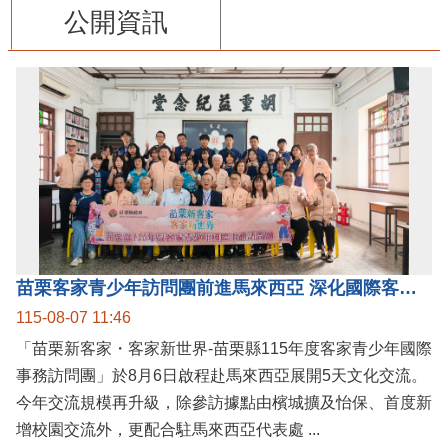
公開資訊
苗栗客家青少年訪問團前進馬來西亞 深化國際客家文化交流
115-08-07 11:46
「苗栗新客家・客家新世界-苗栗縣115年度客家青少年國際
事務訪問團」於8月6日啟程赴馬來西亞展開5天文化交流。
今年交流規模再升級，除參訪據點由檳城擴及怡保、首度新
增校園交流外，更配合駐馬來西亞代表處 ...