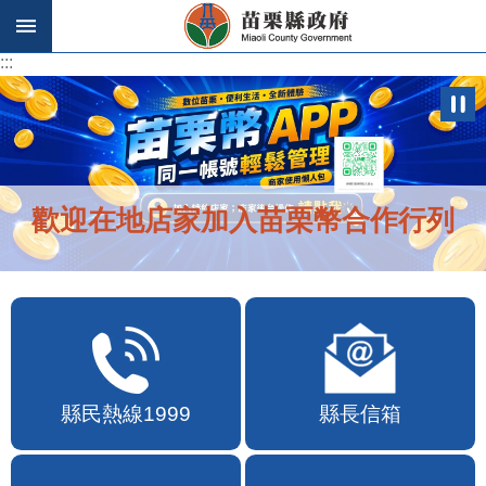
跳到主要內容區塊
:::
:::
歡迎在地店家加入苗栗幣合作行列
縣民熱線1999
縣長信箱