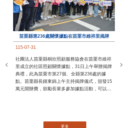
苗栗縣第236處關懷據點在苗栗市維祥里揭牌
11
115-07-31
國
社團法人苗栗縣桐欣照顧服務協會在苗栗市維祥
苗
里成立的社區照顧關懷據點，31日上午舉辦揭牌
署
典禮，此為苗栗市第27個、全縣第236處的據
作
點。苗栗縣長鍾東錦上午主持揭牌儀式，頒發15
縣
萬元開辦費，鼓勵長輩多參加據點活動，可以更
手
加健康、長壽。 坐落於苗栗市維祥里光華街89
號的社區照顧關懷據點，今 ...
更多