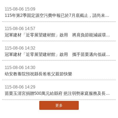
115-08-06 15:09
115年第2季固定源空污費申報已於7月底截止，請尚未申報公私場所儘速完成申繳，以免面臨滯納金及罰鍰!
115-08-06 14:57
冠軍建材「近零展望建材館」啟用 將肩負節能減碳環境教育重任
115-08-06 14:32
冠軍建材「近零展望建材館」啟用 攜手苗栗邁向低碳建築新未來
115-08-06 14:30
幼安教養院預祝縣長爸爸父親節快樂
115-08-06 14:29
苗栗玉清宮捐贈500萬元給縣府 挹注弱勢家庭服務及長照醫療資源
更多