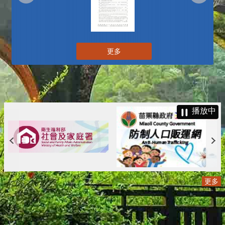
更多
播放中
更多