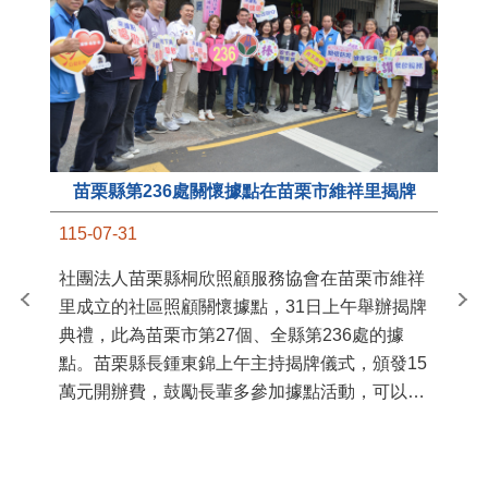
苗栗縣第236處關懷據點在苗栗市維祥里揭牌
11
115-07-31
國
社團法人苗栗縣桐欣照顧服務協會在苗栗市維祥
苗
里成立的社區照顧關懷據點，31日上午舉辦揭牌
署
典禮，此為苗栗市第27個、全縣第236處的據
作
點。苗栗縣長鍾東錦上午主持揭牌儀式，頒發15
縣
萬元開辦費，鼓勵長輩多參加據點活動，可以更
手
加健康、長壽。 坐落於苗栗市維祥里光華街89
號的社區照顧關懷據點，今 ...