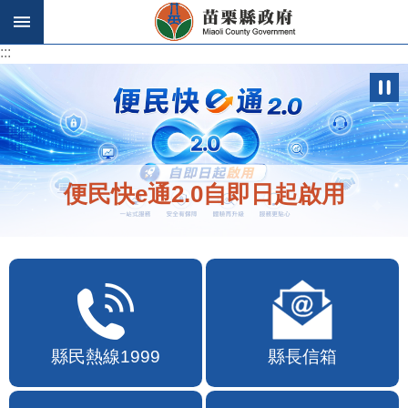
跳到主要內容區塊
:::
:::
便民快e通2.0自即日起啟用
縣民熱線1999
縣長信箱