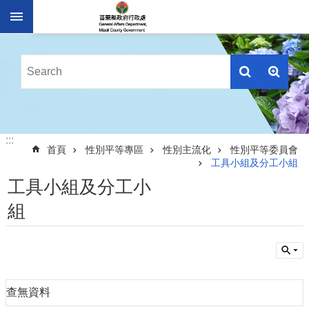
跳到主要內容區塊
進
階
搜
尋
業
:::
:::
務
首頁
性別平等專區
性別主流化
性別平等委員會
簡
工具小組及分工小組
介
工具小組及分工小
便
組
民
服
務
公
佈
查無資料
欄