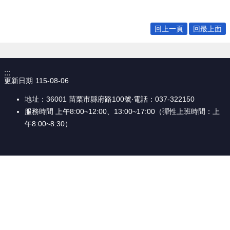
個
人
回上一頁
回最上面
資
料
保
護
:::
管
更新日期
115-08-06
理
手
地址：36001 苗栗市縣府路100號‧電話：037-322150
冊
服務時間 上午8:00~12:00、13:00~17:00（彈性上班時間：上
午8:00~8:30）
訴
願
事
件
處
理
網
站
連