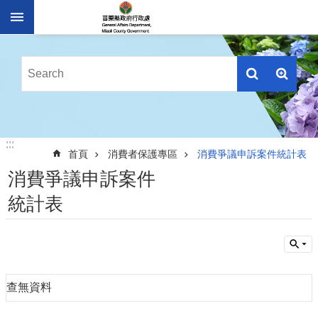
跳到主要內容區塊
進
階
搜
尋
業
:::
:::
務
首頁
消費者保護專區
消費爭議申訴案件統計表
簡
消費爭議申訴案件
介
統計表
便
民
服
務
公
查無資料
佈
欄