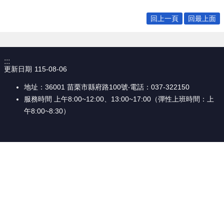
個
回上一頁
回最上面
人
資
料
保
:::
護
更新日期
115-08-06
管
理
地址：36001 苗栗市縣府路100號‧電話：037-322150
手
服務時間 上午8:00~12:00、13:00~17:00（彈性上班時間：上
冊
午8:00~8:30）
訴
願
事
件
處
理
網
站
連