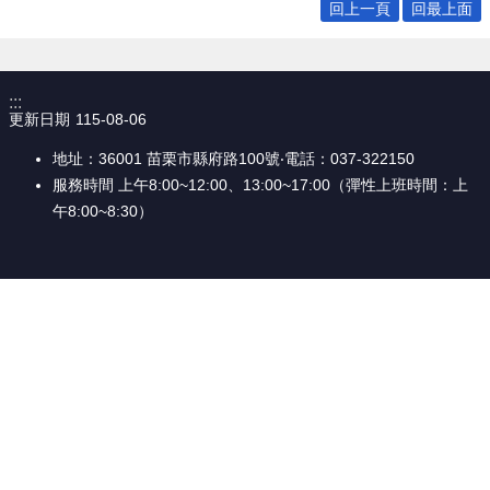
回上一頁
回最上面
個
人
資
料
:::
保
更新日期
115-08-06
護
管
地址：36001 苗栗市縣府路100號‧電話：037-322150
理
服務時間 上午8:00~12:00、13:00~17:00（彈性上班時間：上
手
午8:00~8:30）
冊
訴
願
事
件
處
理
網
站
連