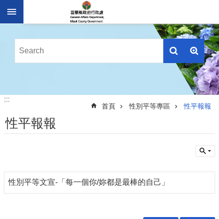
跳到主要內容區塊
進
階
搜
尋
業
:::
:::
務
首頁
性別平等專區
性平報報
簡
性平報報
介
便
民
服
務
性別平等文宣-「每一個你/妳都是最棒的自己」
公
佈
欄