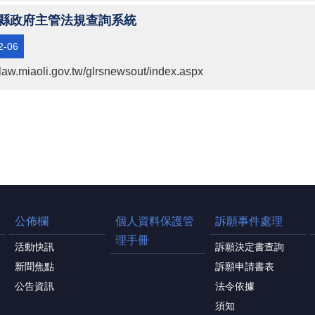
縣政府主管法規查詢系統
2-06
//law.miaoli.gov.tw/glrsnewsout/index.aspx
公佈欄
個人資料保護管
訴願事件處理
理手冊
活動快訊
訴願決定書查詢
新聞焦點
訴願申請書表
公告資訊
法令依據
須知