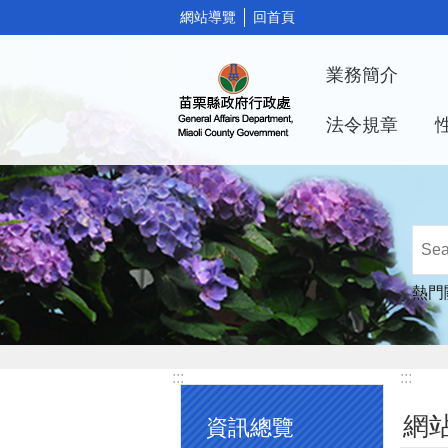
:::
網站導覽
回首頁
跳到主要內容區塊
業務簡介
法令規章
熱門
:::
:::
網
資訊總覽