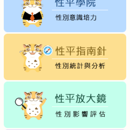
性
別
平
等
促
進
委
員
會
推
動
性
別
主
流
化
實
施
計
畫