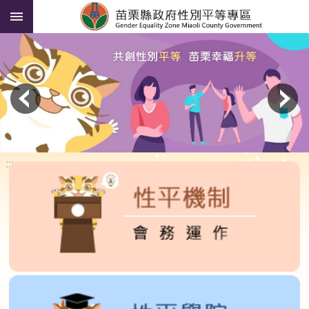
:::
跳到主要內容區塊
進
階
搜
尋
貓
裏
喵
說
性
:::
平
性
平
人
才
資
料
庫