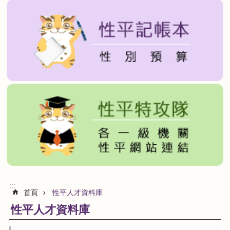
貓
裏
喵
愛
報
報
貓
裏
喵
性
平
工
具
箱
回
:::
首頁
性平人才資料庫
首
頁
性平人才資料庫
網