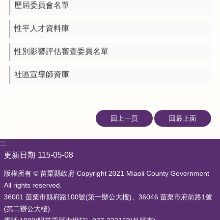
站
歷屆委員會名單
導
覽
性平人才資料庫
隱
性別影響評估審查委員名單
私
權
社區宣導師資庫
與
資
訊
安
回上一頁
回最上面
全
政
策
:::
更新日期
115-05-08
政
府
版權所有 © 苗栗縣政府 Copyright 2021 Miaoli County Government
網
All rights reserved.
站
36001 苗栗市縣府路100號(第一辦公大樓)、36046 苗栗市府前路1號
資
(第二辦公大樓)
料