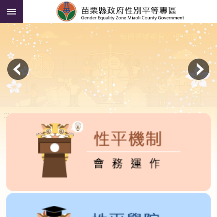
:::
跳到主要內容區塊
進
階
搜
尋
貓
裏
喵
說
性
:::
平
性
平
人
才
資
料
庫