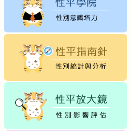
性
別
平
等
促
進
委
員
會
推
動
性
別
主
流
化
實
施
計
畫