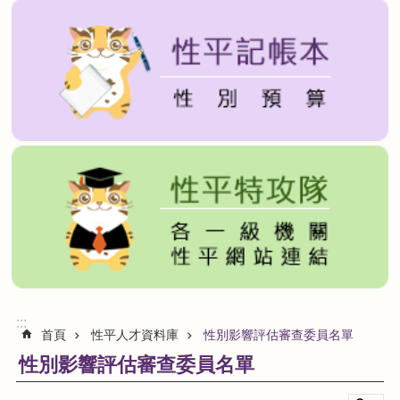
貓
裏
喵
愛
報
報
貓
裏
喵
性
平
工
具
箱
回
:::
首頁
性平人才資料庫
性別影響評估審查委員名單
首
頁
性別影響評估審查委員名單
網