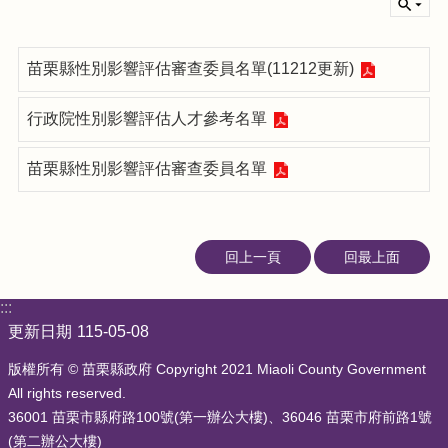
站
導
覽
苗栗縣性別影響評估審查委員名單(11212更新)
隱
私
行政院性別影響評估人才參考名單
權
與
苗栗縣性別影響評估審查委員名單
資
訊
安
全
回上一頁
回最上面
政
策
:::
政
更新日期
115-05-08
府
網
版權所有 © 苗栗縣政府 Copyright 2021 Miaoli County Government
站
All rights reserved.
資
36001 苗栗市縣府路100號(第一辦公大樓)、36046 苗栗市府前路1號
料
(第二辦公大樓)