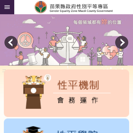
:::
跳到主要內容區塊
進
階
搜
尋
貓
裏
喵
說
性
:::
平
性
平
人
才
資
料
庫