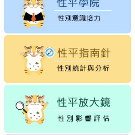
性
別
平
等
促
進
委
員
會
推
動
性
別
主
流
化
實
施
計
畫