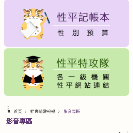
貓
裏
喵
愛
報
報
貓
裏
喵
性
平
工
具
箱
回
:::
首頁
貓裏喵愛報報
影音專區
首
頁
影音專區
網