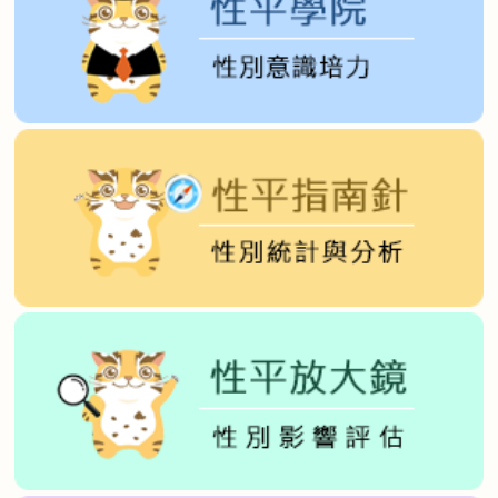
性
別
平
等
促
進
委
員
會
推
動
性
別
主
流
化
實
施
計
畫