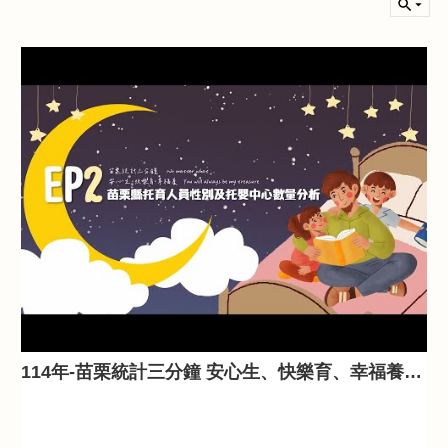
站
導
覽
隱
私
權
與
資
訊
安
全
政
策
政
府
網
114年-苗栗統計三分鐘 安心生、快樂育、幸福養-苗栗縣托育人員性別及托嬰中心數量分析 EP.2
站
資
料