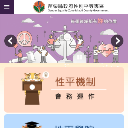
:::
跳到主要內容區塊
進
階
搜
尋
貓
裏
喵
說
性
:::
平
性
平
人
才
資
料
庫