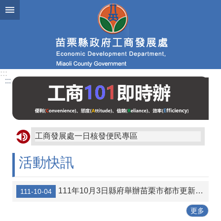
跳到主要內容區塊
進
階
搜
尋
:::
:::
業
務
簡
介
工商發展處一日核發便民專區
便
民
活動快訊
服
務
111年10月3日縣府舉辦苗栗市都市更新宣導說明會講義資料
111-10-04
公
佈
更多
欄