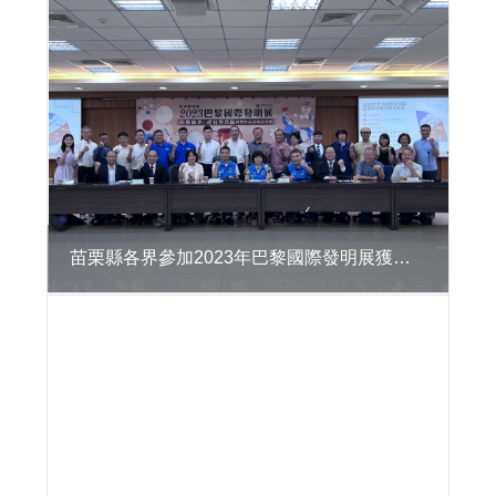
區
違
章
建
築
處
理
資
訊
系
統
苗栗縣各界參加2023年巴黎國際發明展獲獎表揚記者會
公
共
建
築
物
無
障
礙
生