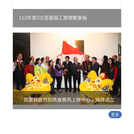
活
環
境
112年第2次苗栗縣工業聯繫會報
地
方
型
SBIR
特
定
工
廠
專
區
政
「苗栗縣政府招商服務馬上辦中心」揭牌成立
策
及
更多
業
務
宣