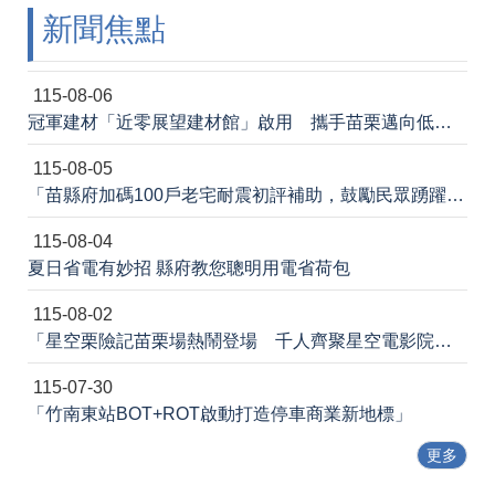
新聞焦點
法
令
規
章
115-08-06
冠軍建材「近零展望建材館」啟用 攜手苗栗邁向低碳建築新未來
政
府
115-08-05
資
「苗縣府加碼100戶老宅耐震初評補助，鼓勵民眾踴躍申請」
訊
公
115-08-04
開
夏日省電有妙招 縣府教您聰明用電省荷包
補
115-08-02
助
公
「星空栗險記苗栗場熱鬧登場 千人齊聚星空電影院 節能宣導寓教於樂」新聞稿
告
專
115-07-30
區
「竹南東站BOT+ROT啟動打造停車商業新地標」
網
更多
站