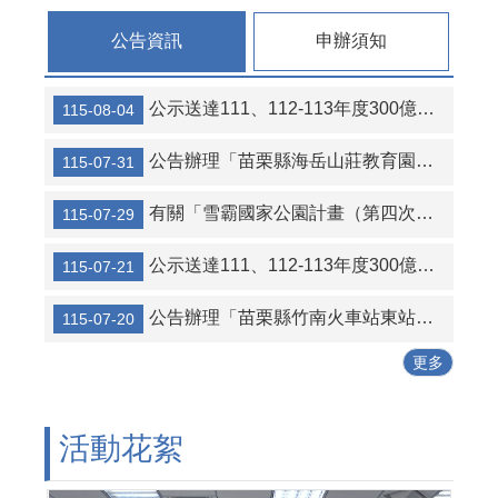
連
結
公告資訊
申辦須知
活
動
公示送達111、112-113年度300億元中央擴大租金補貼專案計畫當事人江○臻君等53人行政處分函名冊1份（計2頁）。
115-08-04
花
絮
公告辦理「苗栗縣海岳山莊教育園區新建營運移轉（BOT）案」公聽會。
115-07-31
性
別
有關「雪霸國家公園計畫（第四次通盤檢討）案」草案公開展覽及說明會
115-07-29
平
等
公示送達111、112-113年度300億元中央擴大租金補貼專案計畫當事人葉○儒君等56人行政處分函及補正通知函名冊1份（計2頁）。
115-07-21
專
區
公告辦理「苗栗縣竹南火車站東站停車場及商業設施興建營運移轉（BOT+ROT）案」公聽會。
115-07-20
公
更多
寓
大
廈
管
活動花絮
理
專