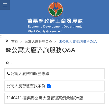
跳到主要內容區塊
進
階
搜
尋
:::
:::
首頁
公寓大廈管理專區
☎公寓大廈諮詢服務Q&A
業
☎公寓大廈諮詢服務Q&A
務
簡
介
便
📞公寓大廈諮詢服務專線
民
服
務
公寓大廈智慧查找案例
公
1140411-苗栗縣公寓大廈管理案例彙編QA版
佈
欄