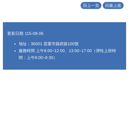
回上一頁
回最上面
法
令
規
章
:::
更新日期
115-08-06
政
府
地址：36001 苗栗市縣府路100號
資
服務時間 上午8:00~12:00、13:00~17:00（彈性上班時
訊
間：上午8:00~8:30）
公
開
補
助
公
告
專
區
網
站