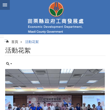
跳到主要內容區塊
進
階
搜
尋
:::
:::
首頁
活動花絮
業
活動花絮
務
簡
介
便
民
服
務
公
佈
欄