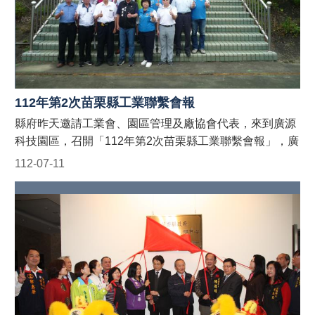
連
金3銀佳績；另過往年度獲得SBIR補助之宸鼎生技、綠極
結
能科技、見新精機，今年也參展並獲得1銀2銅佳績，在在
活
皆彰顯出縣府(工商發展處)挹注在地廠商之資源，皆能充
動
分發揮最大效益。亦同時呼籲本 (112) 年度之SBIR研發補
花
助計畫收件至6月5日止，歡迎縣內有意願廠商踴躍提出申
絮
請。 再來，縣長也對於聯合大學多年來積極推廣三創教
112年第2次苗栗縣工業聯繫會報
性
育(創意+創新+創業)給予讚許，其中該校『設計與品牌研
縣府昨天邀請工業會、園區管理及廠協會代表，來到廣源
別
究中心』徐義權主任，於2010年扛起經濟部、外交部託付
科技園區，召開「112年第2次苗栗縣工業聯繫會報」，廣
平
之組團重任，協助國內發明家、中小企業透過巴黎發明
等
源造紙股份有限公司本業是造紙廠，公司登記於民國54
112-07-11
展，將研發成果推廣到法國及周邊歐盟市場。13年來與縣
專
年，已超過58年的歷史。廣源科技園區於民國80年依獎勵
府、育達科技大學等聯手，成功帶動產、官、學創新升級
區
投資條例申請開發，是全台灣除了自來水公司之外，唯一
動能，並成為苗栗縣亮點，雖研究資源亦不若其他大縣或
有自來水廠的工業園區，能自行處理與提供自來水，區內
公
直轄市充足之下，惟整體創新研發成果相較下毫不遜色，
知名外商或上市公司包括群聯電子、中磊電子、佳邦科
寓
並成功串聯起其它縣市發明人、中小企業主，以苗栗縣為
大
技、台英帝國菸草、智邦科技等等，總計超過40家廠商進
引擎，帶動整個台灣的創新研發動能，讓我國發明代表團
廈
駐。 縣府並特別邀請安侯企業管理股份有限公司陳其愷
成為第122屆巴黎國際發明展(全世界歷史最悠久的創意大
管
執行副總經理專題演講，介紹2023全球製造業展望調查報
理
展)，主辦國以外的最大參展團隊，也成功擦亮Made in
告，希望未來對企業或工業區經營管理上有所助益，會中
專
Taiwan原創產品的金字招牌，事半功倍完成立足苗栗、鏈