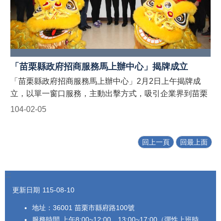
透過討論提案，希望藉由各與會代表發言了解各工業區及
區
接國際之整體效益。 最後，鍾縣長表示將責成縣府相關
廠商面對難題，進而共同商討解決對策，最後聯繫會報安
單位研究加碼縣預算擴大辦理地方產業創新研發(現行為每
違
排廠商觀摩，促使產業間相互分享經驗，強化產業間交流
章
年補助約1千萬元)。以實質經費勉勵本縣各界在研究發明
並積極促進技術合作、拓展商機。 經濟好壞攸關鄉親生
建
的努力，並明瞭有縣府在背後作為最強大的研發後盾！
活是否富足甚鉅，且縣府身為苗栗地方父母官，企業有事
築
處
需要協助，皆是全力以赴，務求排除所有投資障礙。且在
「苗栗縣政府招商服務馬上辦中心」揭牌成立
理
鍾東錦縣長就職上任後即夙夜不懈於推動招商引資及提升
「苗栗縣政府招商服務馬上辦中心」2月2日上午揭牌成
資
產業動能，目前列管8件專案投資案件，累計投資金額已
立，以單一窗口服務，主動出擊方式，吸引企業界到苗栗
訊
達757.6億元的小小成績。另縣府工商發展處刻正規劃
系
縣投資設廠，帶動經濟發展，增加就業機會，讓鄉親安居
104-02-05
「招商服務馬上辦」APP，期以跨局處業務進行窗口審查
統
樂業。 設立招商服務馬上辦中心是縣長徐耀昌的政
及時效控管，俾以落實行動協助解決廠商訴求，誠摯邀請
見，徐耀昌在上任後即積極展開籌設工作，並在今天上午
公
企業投資商機潛力無限的苗栗縣﹗
回上一頁
回最上面
正式揭牌成立，兌現了他的競選承諾。 縣府招商服務
共
建
馬上辦中心設在縣府第1辦公大樓4樓苗縣工商發展投資策
築
進會，由縣府工商發展處長李政峯兼任主任，辦公服務時
物
:::
間周1至周5上午8時至下午5時，洽詢專線：037-
無
更新日期
115-08-10
323593、037-323103，歡迎有需要的鄉親與廠商，多加
障
利用。 今天上午，縣長徐耀昌在縣府大廳主持縣府招商
礙
地址：36001 苗栗市縣府路100號
生
服務馬上辦中心揭牌成立儀式，行政院中區聯合服務中心
服務時間 上午8:00~12:00、13:00~17:00（彈性上班時