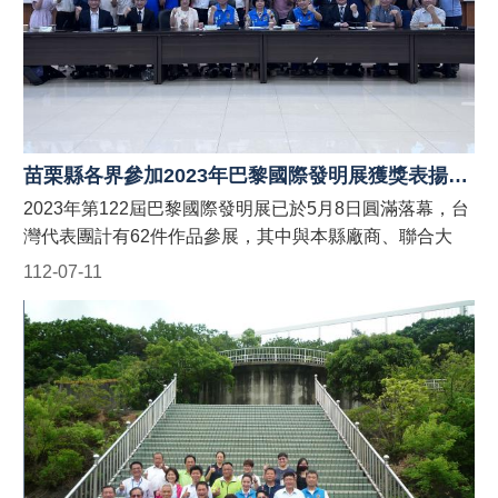
法
令
規
章
政
府
苗栗縣各界參加2023年巴黎國際發明展獲獎表揚記者會
資
訊
2023年第122屆巴黎國際發明展已於5月8日圓滿落幕，台
公
灣代表團計有62件作品參展，其中與本縣廠商、聯合大
開
學、育達科技大學師生與鄉親相關得獎作品計有17件(計
112-07-11
獲得1金6銀10銅)，縣府特別於今 (5/30) 日下午於第一辦
補
助
公大樓公開表揚，並由縣長鍾東錦親自一一頒發團體獎座
公
及個人獎狀以為表揚及勉勵，感謝得獎人創意與努力研發
告
之產品，讓台灣與苗栗在國際間發光發熱，並順道行銷苗
專
栗的在地材料與研發實力！ 鍾東錦縣長首先表示，這17
區
件作品中，尤有來自銅鑼工業區的坤強企業公司、巨揚物
網
流公司的四件作品，為去年獲得縣府補助經費辦理之地方
站
型產業創新研發計畫(SBIR)之優化參展發明品，共獲得1