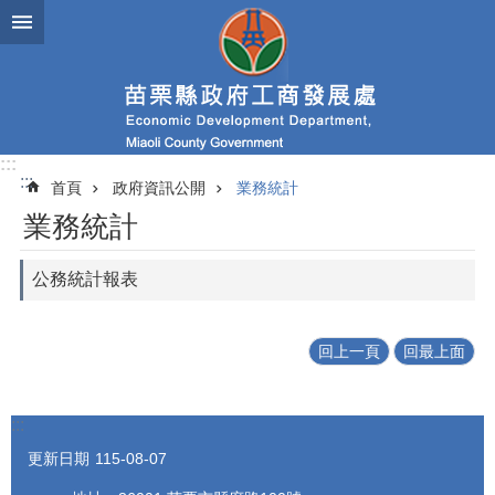
跳到主要內容區塊
進
階
搜
尋
:::
:::
首頁
政府資訊公開
業務統計
業
業務統計
務
簡
介
公務統計報表
便
民
回上一頁
回最上面
服
務
:::
公
佈
更新日期
115-08-07
欄