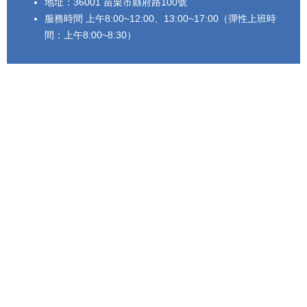
地址：36001 苗栗市縣府路100號
法
服務時間 上午8:00~12:00、13:00~17:00（彈性上班時
令
間：上午8:00~8:30）
規
章
政
府
資
訊
公
開
補
助
公
告
專
區
網
站