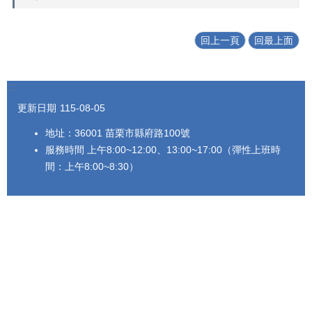
法
令
回上一頁
回最上面
規
章
政
:::
府
更新日期
115-08-05
資
訊
地址：36001 苗栗市縣府路100號
公
服務時間 上午8:00~12:00、13:00~17:00（彈性上班時
開
間：上午8:00~8:30）
補
助
公
告
專
區
網
站