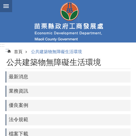
跳到主要內容區塊
進
階
搜
尋
:::
:::
首頁
公共建築物無障礙生活環境
業
公共建築物無障礙生活環境
務
簡
介
最新消息
便
業務資訊
民
服
優良案例
務
公
法令規範
佈
欄
檔案下載