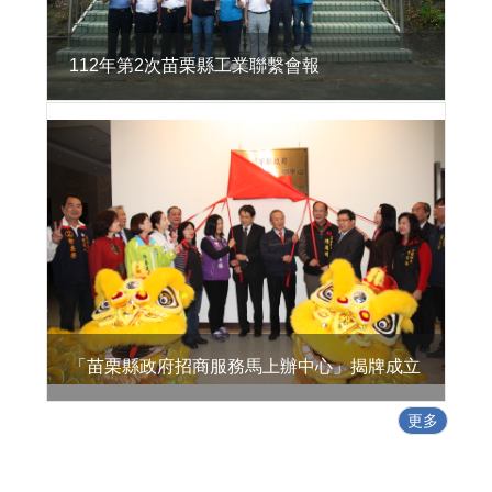
活
環
境
112年第2次苗栗縣工業聯繫會報
地
方
型
SBIR
特
定
工
廠
專
區
政
「苗栗縣政府招商服務馬上辦中心」揭牌成立
策
及
更多
業
務
宣