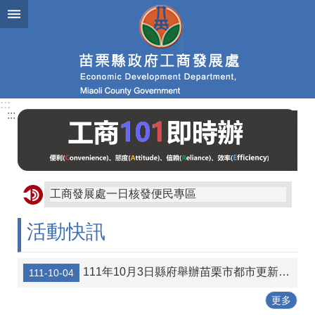
跳到主要內容區塊
進
階
搜
尋
:::
:::
業
務
簡
介
工商發展處一日核發便民專區
便
民
活動快訊
服
務
111年10月3日縣府舉辦苗栗市都市更新宣導說明會講義資料
111-10-04
公
佈
更多
欄