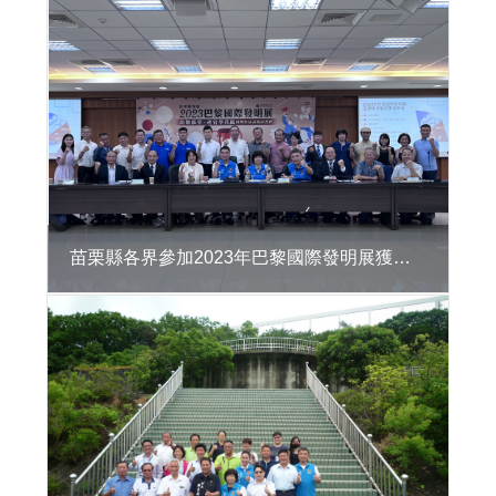
區
違
章
建
築
處
理
資
訊
系
統
苗栗縣各界參加2023年巴黎國際發明展獲獎表揚記者會
公
共
建
築
物
無
障
礙
生