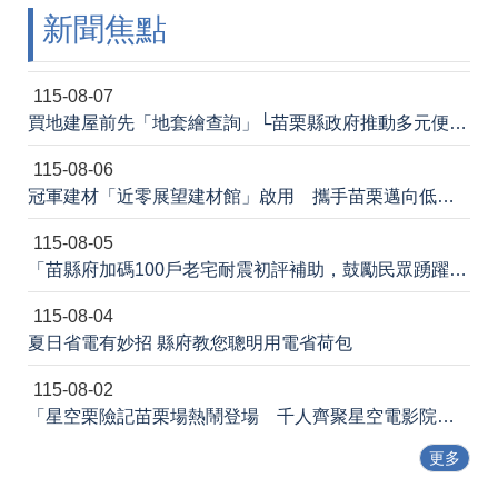
新聞焦點
法
令
規
章
115-08-07
買地建屋前先「地套繪查詢」└苗栗縣政府推動多元便民諮詢服務
政
府
115-08-06
資
冠軍建材「近零展望建材館」啟用 攜手苗栗邁向低碳建築新未來
訊
公
115-08-05
開
「苗縣府加碼100戶老宅耐震初評補助，鼓勵民眾踴躍申請」
補
115-08-04
助
公
夏日省電有妙招 縣府教您聰明用電省荷包
告
專
115-08-02
區
「星空栗險記苗栗場熱鬧登場 千人齊聚星空電影院 節能宣導寓教於樂」新聞稿
網
更多
站