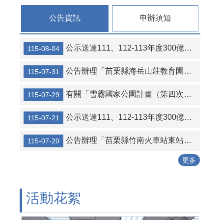
連
結
公告資訊
申辦須知
活
動
公示送達111、112-113年度300億元中央擴大租金補貼專案計畫當事人江○臻君等53人行政處分函名冊1份（計2頁）。
115-08-04
花
絮
公告辦理「苗栗縣海岳山莊教育園區新建營運移轉（BOT）案」公聽會。
115-07-31
性
別
有關「雪霸國家公園計畫（第四次通盤檢討）案」草案公開展覽及說明會
115-07-29
平
等
公示送達111、112-113年度300億元中央擴大租金補貼專案計畫當事人葉○儒君等56人行政處分函及補正通知函名冊1份（計2頁）。
115-07-21
專
區
公告辦理「苗栗縣竹南火車站東站停車場及商業設施興建營運移轉（BOT+ROT）案」公聽會。
115-07-20
公
更多
寓
大
廈
管
活動花絮
理
專